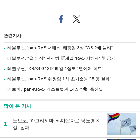
페
트위
이
터로
스
기사
북
공유
관련기사
으
하기
로
레볼루션, 'pan-RAS 저해제' 췌장암 3상 "OS 2배 늘려"
기
사
레볼루션, "올 임상" 완전히 新계열 'RAS 저해제' 첫 공개
공
유
레볼루션, ‘KRAS G12D’ 폐암 1상도 “연이어 히트“
하
레볼루션, ‘pan-RAS’ 췌장암 1차 초기효능 “유망 결과”
기
애브비, ‘pan-KRAS’ 케스트럴과 14.5억弗 "옵션딜"
많이 본 기사
노보노, '카그리세마' vs마운자로 당뇨병 3
1
상 “실패”