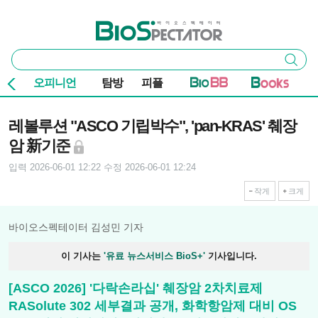
본문 바로가기
주요 메뉴
바이오스펙테이터
통
검색
합
검
오피니언
탐방
피플
색
기사본문
레볼루션 "ASCO 기립박수", 'pan-KRAS' 췌장
암 新기준
입력 2026-06-01 12:22
수정 2026-06-01 12:24
작게
크게
바이오스펙테이터 김성민 기자
이 기사는
'유료 뉴스서비스 BioS+'
기사입니다.
[ASCO 2026] '다락손라십' 췌장암 2차치료제
RASolute 302 세부결과 공개, 화학항암제 대비 OS