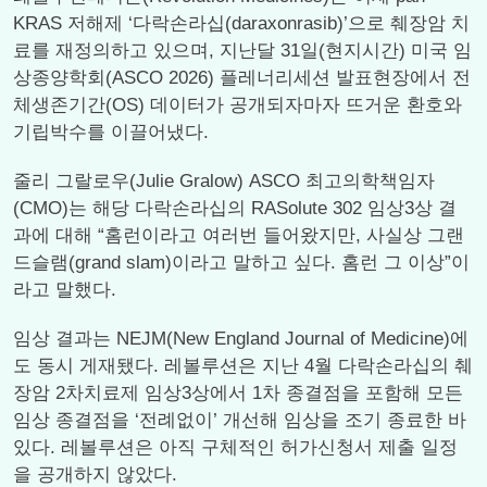
KRAS 저해제 ‘다락손라십(daraxonrasib)’으로 췌장암 치
료를 재정의하고 있으며, 지난달 31일(현지시간) 미국 임
상종양학회(ASCO 2026) 플레너리세션 발표현장에서 전
체생존기간(OS) 데이터가 공개되자마자 뜨거운 환호와
기립박수를 이끌어냈다.
줄리 그랄로우(Julie Gralow) ASCO 최고의학책임자
(CMO)는 해당 다락손라십의 RASolute 302 임상3상 결
과에 대해 “홈런이라고 여러번 들어왔지만, 사실상 그랜
드슬램(grand slam)이라고 말하고 싶다. 홈런 그 이상”이
라고 말했다.
임상 결과는 NEJM(New England Journal of Medicine)에
도 동시 게재됐다. 레볼루션은 지난 4월 다락손라십의 췌
장암 2차치료제 임상3상에서 1차 종결점을 포함해 모든
임상 종결점을 ‘전례없이’ 개선해 임상을 조기 종료한 바
있다. 레볼루션은 아직 구체적인 허가신청서 제출 일정
을 공개하지 않았다.