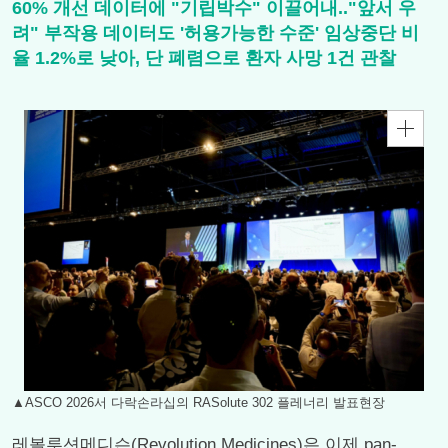
60% 개선 데이터에 "기립박수" 이끌어내.."앞서 우
려" 부작용 데이터도 '허용가능한 수준' 임상중단 비
율 1.2%로 낮아, 단 폐렴으로 환자 사망 1건 관찰
▲ASCO 2026서 다락손라십의 RASolute 302 플레너리 발표현장
레볼루션메디슨(Revolution Medicines)은 이제 pan-