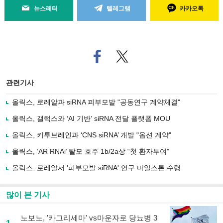
뉴스레터
텔레그램
카카오톡
페
트위
이
터로
스
기사
북
공유
관련기사
으
하기
로
올릭스, 로레알과 siRNA 피부모발 "공동연구 계약체결"
기
사
올릭스, 갤럭스와 ‘AI 기반’ siRNA 전달 플랫폼 MOU
공
유
올릭스, 키투브레인과 ‘CNS siRNA’ 개발 "옵션 계약"
하
올릭스, ‘AR RNAi’ 탈모 호주 1b/2a상 “첫 환자투여”
기
올릭스, 로레알서 '피부모발 siRNA' 연구 마일스톤 수령
많이 본 기사
노보노, '카그리세마' vs마운자로 당뇨병 3