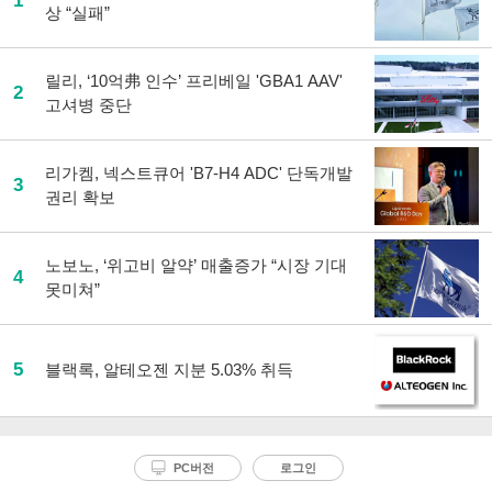
1
상 “실패”
릴리, ‘10억弗 인수’ 프리베일 'GBA1 AAV'
2
고셔병 중단
리가켐, 넥스트큐어 'B7-H4 ADC' 단독개발
3
권리 확보
노보노, ‘위고비 알약’ 매출증가 “시장 기대
4
못미쳐”
5
블랙록, 알테오젠 지분 5.03% 취득
PC버전
로그인