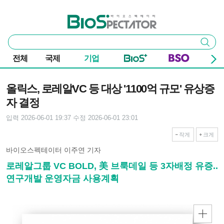
본문 바로가기
주요 메뉴
바이오스펙테이터
통
검색
합
검
전체
국제
기업
색
기사본문
올릭스, 로레알VC 등 대상 '1100억 규모' 유상증
자 결정
입력 2026-06-01 19:37
수정 2026-06-01 23:01
작게
크게
바이오스펙테이터 이주연 기자
로레알그룹 VC BOLD, 美 브룩데일 등 3자배정 유증..
연구개발 운영자금 사용계획