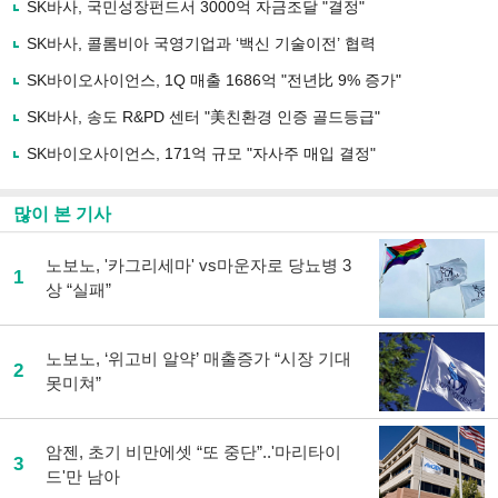
SK바사, 국민성장펀드서 3000억 자금조달 "결정"
기
사
SK바사, 콜롬비아 국영기업과 ‘백신 기술이전’ 협력
공
유
SK바이오사이언스, 1Q 매출 1686억 "전년比 9% 증가"
하
SK바사, 송도 R&PD 센터 "美친환경 인증 골드등급"
기
SK바이오사이언스, 171억 규모 "자사주 매입 결정"
많이 본 기사
노보노, '카그리세마' vs마운자로 당뇨병 3
1
상 “실패”
노보노, ‘위고비 알약’ 매출증가 “시장 기대
2
못미쳐”
암젠, 초기 비만에셋 “또 중단”..'마리타이
3
드'만 남아