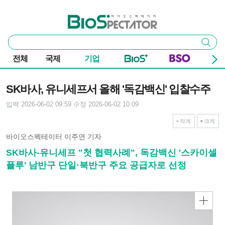
본문 바로가기
주요 메뉴
바이오스펙테이터
통
검색
합
검
전체
국제
기업
색
기사본문
SK바사, 유니세프서 올해 '독감백신' 입찰수주
입력 2026-06-02 09:59
수정 2026-06-02 10:09
작게
크게
바이오스펙테이터 이주연 기자
SK바사-유니세프 "첫 협력사례", 독감백신 '스카이셀
플루' 남반구 단일·북반구 주요 공급자로 선정