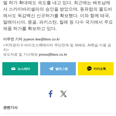
벌 허가 확대에도 속도를 내고 있다. 최근에는 베트남에
서 스카이바리셀라의 승인을 받았으며, 동유럽의 몰도바
에서도 독감백신 신규허가를 확보했다. 이와 함께 태국,
말레이시아, 몽골, 파키스탄, 칠레 등 다수 국가에서 주요
제품 허가를 확보하고 있다.
이주연 기자
juyeon.lee@bios.co.kr
<저작권자 © 바이오스펙테이터 무단전재 및 재배포, AI학습 이용 금
지>
보도자료 및 기사제보
press@bios.co.kr
뉴스레터
텔레그램
카카오톡
페
트위
이
터로
스
기사
북
공유
관련기사
으
하기
로