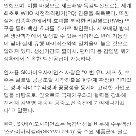
인했으며, 이를 바탕으로 세포배양 독감백신으로는 세계
최초로 WHO 사전적격평가(PQ) 인증을 획득했다. 또한
실제 접종환경에서의 효과를 분석한 리얼월드(RWE) 연
구를 통해 백신 효과를 추가로 확인했다. 세포배양 방식
은 생산과정에서 발생할 수 있는 바이러스 변이 가능성
이 낮아 실제 유행 바이러스와의 일치율이 높은 것으로
알려져 있다. 생산기간도 짧아서, 팬데믹 등 감염병 위기
상황에서 신속한 백신공급이 가능하다.
안재용 SK바이오사이언스 사장은 “이번 유니세프 첫 수
주는 글로벌 공공조달 시장진출을 한단계 확장한 의미있
는 성과”라며 “수익성과 공공성을 동시에 고려한 사업모
델을 바탕으로, 앞으로도 국제기구와의 협력을 강화해
전세계 감염병 대응과 공중보건 증진에 기여해나가겠
다”고 말했다.
한편, SK바이오사이언스는 독감백신을 비롯해 수두백신
‘스카이바리셀라(SKYVaricella)’ 등 주요 제품군의 글로