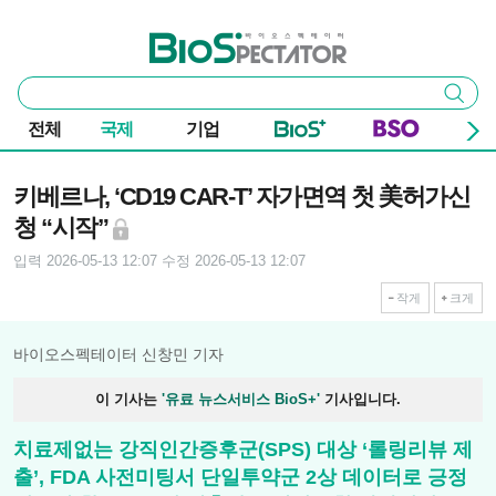
본문 바로가기
주요 메뉴
바이오스펙테이터
통
검색
합
검
전체
국제
기업
색
기사본문
키베르나, ‘CD19 CAR-T’ 자가면역 첫 美허가신
청 “시작”
입력 2026-05-13 12:07
수정 2026-05-13 12:07
작게
크게
바이오스펙테이터 신창민 기자
이 기사는
'유료 뉴스서비스 BioS+'
기사입니다.
치료제없는 강직인간증후군(SPS) 대상 ‘롤링리뷰 제
출’, FDA 사전미팅서 단일투약군 2상 데이터로 긍정