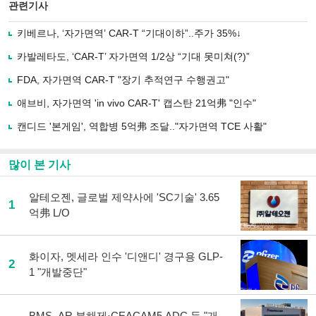
북
공유
관련기사
으
하기
로
키베르나, ‘자가면역’ CAR-T “기대이하”..주가 35%↓
기
사
카발레타도, ‘CAR-T’ 자가면역 1/2상 “기대 못미쳐(?)”
공
유
FDA, 자가면역 CAR-T "장기 추적연구 수행권고"
하
애브비, 자가면역 'in vivo CAR-T' 캡스탄 21억弗 "인수"
기
캔디드 '본게임', 역합병 5억弗 조달.."자가면역 TCE 사활"
많이 본 기사
알테오젠, 글로벌 제약사에 'SC기술' 3.65
1
억弗 L/O
화이자, 멧세라 인수 '디앤디' 경구용 GLP-
2
1 "개발중단"
BMS, AR 분해제·CEACAM5 ADC 등 "개