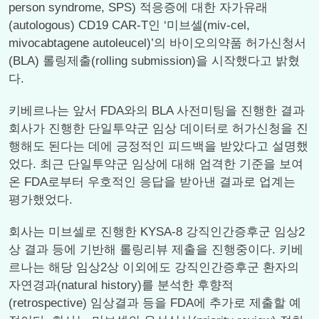
person syndrome, SPS) 적응증에 대한 자가유래
(autologous) CD19 CAR-T인 ‘미브셀(miv-cel,
mivocabtagene autoleucel)’의 바이오의약품 허가신청서
(BLA) 롤링제출(rolling submission)을 시작했다고 밝혔
다.
키베르나는 앞서 FDA와의 BLA 사전미팅을 진행한 결과
회사가 진행한 단일투약군 임상 데이터로 허가신청을 진
행해도 된다는 데에 긍정적인 피드백을 받았다고 설명했
었다. 최근 단일투약군 임상에 대해 엄격한 기준을 보여
온 FDA로부터 우호적인 응답을 받아낸 결과로 업계는
평가했었다.
회사는 미브셀로 진행한 KYSA-8 강직인간증후군 임상2
상 결과 등에 기반해 롤링리뷰 제출을 진행중이다. 키베
르나는 해당 임상2상 이외에도 강직인간증후군 환자의
자연경과(natural history)를 분석한 후향적
(retrospective) 임상결과 등을 FDA에 추가로 제출할 예