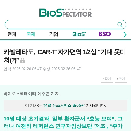
본문 바로가기
주요 메뉴
바이오스펙테이터
통
검색
합
검
전체
국제
기업
색
기사본문
카발레타도, ‘CAR-T’ 자가면역 1/2상 “기대 못미
쳐(?)”
입력 2025-02-26 06:47
수정 2025-02-26 06:47
작게
크게
바이오스펙테이터 이주연 기자
이 기사는
'유료 뉴스서비스 BioS+'
기사입니다.
10명 대상 초기결과, 일부 환자군서 “효능 보여”, 그
러나 여전히 레퍼런스 연구자임상보단 '저조', “주가