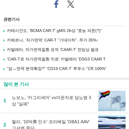
페
트위
이
터로
스
기사
북
공유
관련기사
으
하기
로
카테시안도, ‘BCMA CAR-T’ gMG 2b상 “효능 의문(?)”
기
사
키베르나, ‘자가면역’ CAR-T “기대이하”..주가 35%↓
공
유
카발레타, 자가면역질환 표적 ‘CAAR-T’ 전임상 발표
하
'CAR-T로 자가면역질환 치료' 카발레타 'DSG3 CAAR T
기
“암→면역 본격확장?” ‘CD19 CAR-T’ 루푸스 “CR 100%”
많이 본 기사
노보노, '카그리세마' vs마운자로 당뇨병 3
1
상 “실패”
릴리, ‘10억弗 인수’ 프리베일 'GBA1 AAV'
2
고셔병 중단