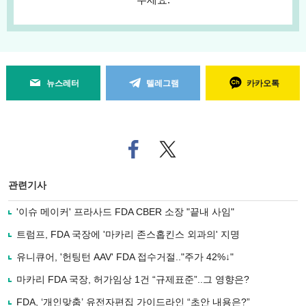
뉴스레터
텔레그램
카카오톡
페
트위
이
터로
스
기사
북
공유
관련기사
으
하기
로
'이슈 메이커' 프라사드 FDA CBER 소장 "끝내 사임"
기
사
트럼프, FDA 국장에 '마카리 존스홉킨스 외과의' 지명
공
유
유니큐어, '헌팅턴 AAV' FDA 접수거절.."주가 42%↓"
하
마카리 FDA 국장, 허가임상 1건 “규제표준”..그 영향은?
기
FDA, ‘개인맞춤’ 유전자편집 가이드라인 “초안 내용은?”