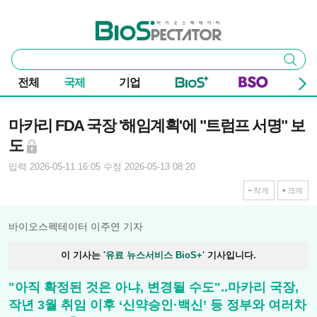
본문 바로가기
주요 메뉴
바이오스펙테이터
통
검색
합
검
전체
국제
기업
색
기사본문
마카리 FDA 국장 '해임계획'에 "트럼프 서명" 보
도
입력 2026-05-11 16:05
수정 2026-05-13 08:20
작게
크게
바이오스펙테이터 이주연 기자
이 기사는
'유료 뉴스서비스 BioS+'
기사입니다.
"아직 확정된 것은 아냐, 변경될 수도"..마카리 국장,
작년 3월 취임 이후 ‘신약승인·백신’ 등 정부와 여러차