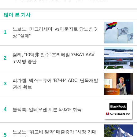
많이 본 기사
노보노, '카그리세마' vs마운자로 당뇨병 3
1
상 “실패”
릴리, ‘10억弗 인수’ 프리베일 'GBA1 AAV'
2
고셔병 중단
리가켐, 넥스트큐어 'B7-H4 ADC' 단독개발
3
권리 확보
4
블랙록, 알테오젠 지분 5.03% 취득
노보노, ‘위고비 알약’ 매출증가 “시장 기대
5