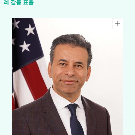
례 갈등 표출