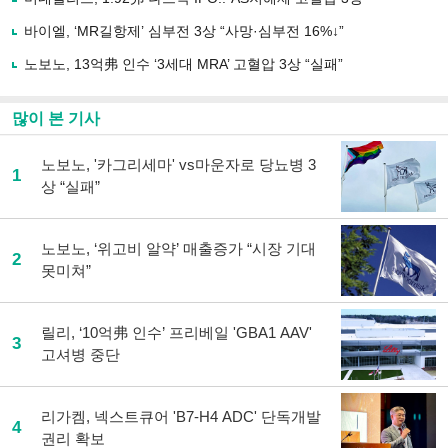
하
바이엘, ‘MR길항제’ 심부전 3상 “사망·심부전 16%↓”
기
노보노, 13억弗 인수 ‘3세대 MRA’ 고혈압 3상 “실패”
많이 본 기사
노보노, '카그리세마' vs마운자로 당뇨병 3
1
상 “실패”
노보노, ‘위고비 알약’ 매출증가 “시장 기대
2
못미쳐”
릴리, ‘10억弗 인수’ 프리베일 'GBA1 AAV'
3
고셔병 중단
리가켐, 넥스트큐어 'B7-H4 ADC' 단독개발
4
권리 확보