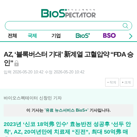
본문 바로가기
주요 메뉴
바이오스펙테이터
통
검색
합
검
전체
국제
기업
색
기사본문
AZ, ‘블록버스터 기대’ 新계열 고혈압약 “FDA 승
인”
입력 2026-05-20 10:42
수정 2026-05-20 10:42
작게
크게
바이오스펙테이터 신창민 기자
이 기사는
'유료 뉴스서비스 BioS+'
기사입니다.
2023년 ‘신코 18억弗 인수’ 효능반전 성공후 ‘선두 안
착’, AZ, 20여년만에 치료제 “진전”, 최대 50억弗 매