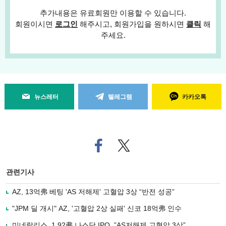
추가내용은 유료회원만 이용할 수 있습니다.
회원이시면
로그인
해주시고, 회원가입을 원하시면
클릭
해
주세요.
뉴스레터
텔레그램
카카오톡
페
트위
이
터로
스
기사
북
공유
관련기사
으
하기
로
AZ, 13억弗 베팅 'AS 저해제' 고혈압 3상 “반전 성공”
기
사
"JPM 딜 개시" AZ, '고혈압 2상 실패' 신코 18억弗 인수
공
유
미네랄리스, 1.92弗 나스닥 IPO..”AS저해제 고혈압 3상”