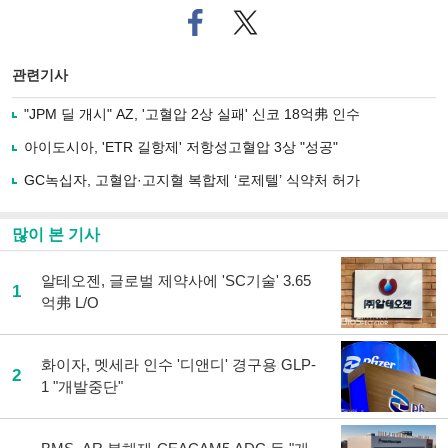
페
트위
이
터로
스
기사
북
공유
관련기사
으
하기
로
"JPM 딜 개시" AZ, '고혈압 2상 실패' 신코 18억弗 인수
기
사
아이도시아, 'ETR 길항제' 저항성고혈압 3상 "성공"
공
유
GC녹십자, 고혈압·고지혈 복합제 ‘로제텔’ 식약처 허가
하
기
많이 본 기사
알테오젠, 글로벌 제약사에 'SC기술' 3.65
1
억弗 L/O
화이자, 멧세라 인수 '디앤디' 경구용 GLP-
2
1 "개발중단"