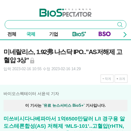
본문 바로가기
주요 메뉴
바이오스펙테이터
통
검색
합
검
전체
국제
기업
색
기사본문
미네랄리스, 1.92弗 나스닥 IPO..”AS저해제 고
혈압 3상”
입력 2023-02-16 10:55
수정 2023-02-16 14:29
작게
크게
바이오스펙테이터 서윤석 기자
이 기사는
'유료 뉴스서비스 BioS+'
기사입니다.
미쓰비시다나베파마서 1억6500만달러 L/I 경구용 알
도스테론합성(AS) 저해제 ‘MLS-101’..고혈압(rHTN,