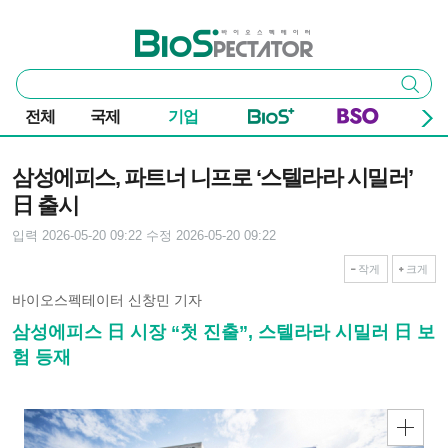
본문 바로가기
주요 메뉴
바이오스펙테이터
통
검색
합
검
전체
국제
기업
색
기사본문
삼성에피스, 파트너 니프로 ‘스텔라라 시밀러’
日 출시
입력 2026-05-20 09:22
수정 2026-05-20 09:22
작게
크게
바이오스펙테이터 신창민 기자
삼성에피스 日 시장 “첫 진출”, 스텔라라 시밀러 日 보
험 등재