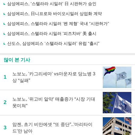
로
삼성에피스, '스텔라라 시밀러' 日 시판허가 승인
기
사
삼성에피스, 日니프로와 바이오시밀러 상업화 계약
공
유
삼성에피스, 스텔라라 시밀러 ‘펜 제형’ 국내 “시판허가”
하
삼성에피스, 스텔라라 시밀러 '피즈치바' 美 출시
기
산도스, 삼성에피스 ‘스텔라라 시밀러’ 유럽 “출시”
많이 본 기사
노보노, '카그리세마' vs마운자로 당뇨병 3
1
상 “실패”
노보노, ‘위고비 알약’ 매출증가 “시장 기대
2
못미쳐”
암젠, 초기 비만에셋 “또 중단”..'마리타이
3
드'만 남아