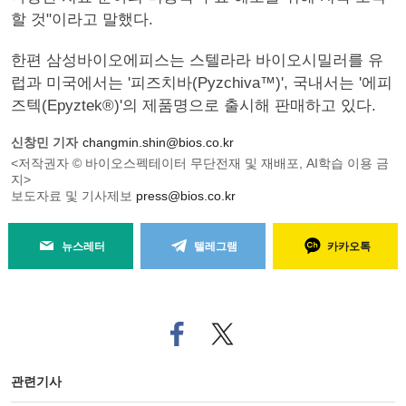
할 것"이라고 말했다.
한편 삼성바이오에피스는 스텔라라 바이오시밀러를 유
럽과 미국에서는 '피즈치바(Pyzchiva™)', 국내서는 '에피
즈텍(Epyztek®)'의 제품명으로 출시해 판매하고 있다.
신창민 기자
changmin.shin@bios.co.kr
<저작권자 © 바이오스펙테이터 무단전재 및 재배포, AI학습 이용 금
지>
보도자료 및 기사제보
press@bios.co.kr
뉴스레터
텔레그램
카카오톡
페
트위
이
터로
스
기사
북
공유
관련기사
으
하기