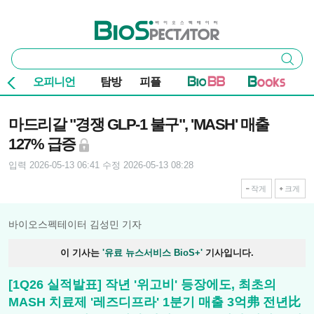
본문 바로가기
주요 메뉴
바이오스펙테이터
통
검색
합
검
오피니언
탐방
피플
색
기사본문
마드리갈 "경쟁 GLP-1 불구", 'MASH' 매출
127% 급증
입력 2026-05-13 06:41
수정 2026-05-13 08:28
작게
크게
바이오스펙테이터 김성민 기자
이 기사는
'유료 뉴스서비스 BioS+'
기사입니다.
[1Q26 실적발표] 작년 '위고비' 등장에도, 최초의
MASH 치료제 '레즈디프라' 1분기 매출 3억弗 전년比