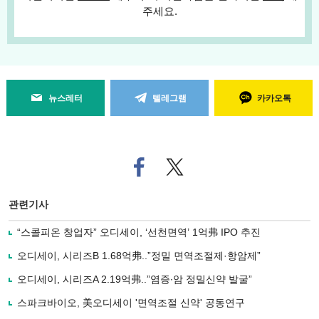
주세요.
뉴스레터
텔레그램
카카오톡
페
트위
이
터로
스
기사
북
공유
관련기사
으
하기
로
“스콜피온 창업자” 오디세이, ‘선천면역’ 1억弗 IPO 추진
기
사
오디세이, 시리즈B 1.68억弗..”정밀 면역조절제·항암제”
공
유
오디세이, 시리즈A 2.19억弗..”염증∙암 정밀신약 발굴”
하
스파크바이오, 美오디세이 '면역조절 신약' 공동연구
기