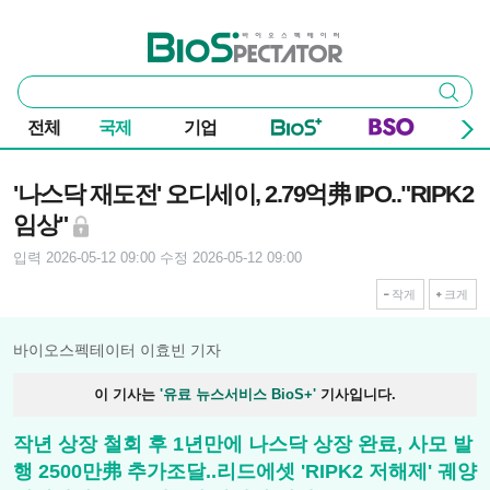
본문 바로가기
주요 메뉴
바이오스펙테이터
통
검색
합
검
전체
국제
기업
색
기사본문
'나스닥 재도전' 오디세이, 2.79억弗 IPO.."RIPK2
임상"
입력 2026-05-12 09:00
수정 2026-05-12 09:00
작게
크게
바이오스펙테이터 이효빈 기자
이 기사는
'유료 뉴스서비스 BioS+'
기사입니다.
작년 상장 철회 후 1년만에 나스닥 상장 완료, 사모 발
행 2500만弗 추가조달..리드에셋 'RIPK2 저해제' 궤양