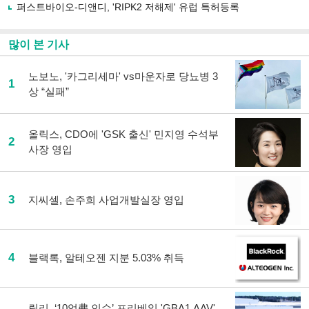
퍼스트바이오-디앤디, 'RIPK2 저해제' 유럽 특허등록
많이 본 기사
노보노, '카그리세마' vs마운자로 당뇨병 3
1
상 “실패”
올릭스, CDO에 'GSK 출신' 민지영 수석부
2
사장 영입
3
지씨셀, 손주희 사업개발실장 영입
4
블랙록, 알테오젠 지분 5.03% 취득
릴리, ‘10억弗 인수’ 프리베일 'GBA1 AAV'