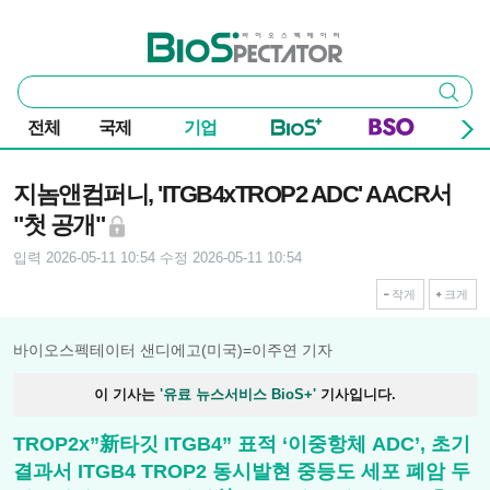
본문 바로가기
주요 메뉴
바이오스펙테이터
통
검색
합
검
전체
국제
기업
색
기사본문
지놈앤컴퍼니, 'ITGB4xTROP2 ADC' AACR서
"첫 공개"
입력 2026-05-11 10:54
수정 2026-05-11 10:54
작게
크게
바이오스펙테이터 샌디에고(미국)=이주연 기자
이 기사는
'유료 뉴스서비스 BioS+'
기사입니다.
TROP2x”新타깃 ITGB4” 표적 ‘이중항체 ADC’, 초기
결과서 ITGB4 TROP2 동시발현 중등도 세포 폐암 두