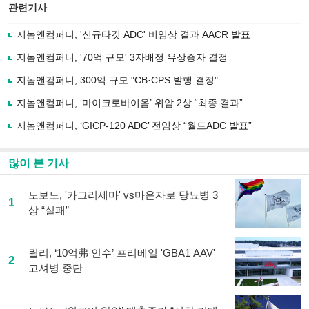
북
공유
관련기사
으
하기
로
지놈앤컴퍼니, '신규타깃 ADC' 비임상 결과 AACR 발표
기
사
지놈앤컴퍼니, '70억 규모' 3자배정 유상증자 결정
공
유
지놈앤컴퍼니, 300억 규모 "CB·CPS 발행 결정"
하
지놈앤컴퍼니, ‘마이크로바이옴’ 위암 2상 “최종 결과”
기
지놈앤컴퍼니, ‘GICP-120 ADC’ 전임상 “월드ADC 발표”
많이 본 기사
노보노, '카그리세마' vs마운자로 당뇨병 3
1
상 “실패”
릴리, ‘10억弗 인수’ 프리베일 'GBA1 AAV'
2
고셔병 중단