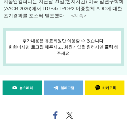
지놈앤컴퍼니는 지난달 21일(현지시간) 미국 암연구학회
(AACR 2026)에서 ITGB4xTROP2 이중항체 ADC에 대한
초기결과를 포스터 발표했다....
<계속>
추가내용은 유료회원만 이용할 수 있습니다.
회원이시면
로그인
해주시고, 회원가입을 원하시면
클릭
해
주세요.
뉴스레터
텔레그램
카카오톡
페
트위
이
터로
스
기사