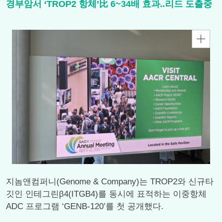
경부암서 ‘TROP2 항체’比 6~34배 효과..리드 도출중
지놈앤컴퍼니(Genome & Company)는 TROP2와 신규타
깃인 인테그린β4(ITGB4)를 동시에 표적하는 이중항체
ADC 프로그램 ‘GENB-120’를 첫 공개했다.