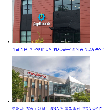
레플리뮨, "마침내" OV ‘PD-1불응' 흑색종 "FDA 승인"
모더나, ‘50세↑ 대상’ mRNA 첫 독감백신 “FDA 승인”