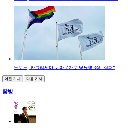
노보노, '카그리세마' vs마운자로 당뇨병 3상 “실패”
이전 기사
다음 기사
탐방