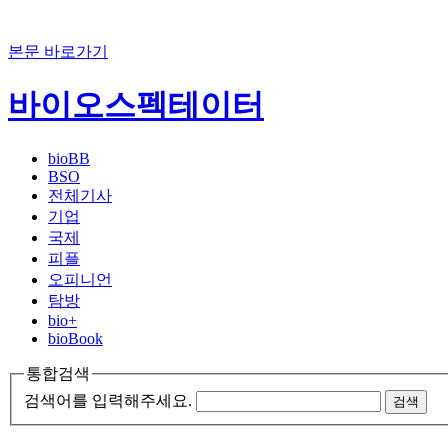
본문 바로가기
바이오스펙테이터
bioBB
BSO
전체기사
기업
국제
피플
오피니언
탐방
bio+
bioBook
통합검색
검색어를 입력해주세요.
검색