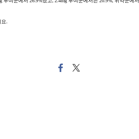
g 투여군에서 26.9%였고, 2.4mg 투여군에서는 20.9%, 위약군에서
요.
페
트
이
위
스
터
북
로
으
기
로
사
기
공
사
유
공
하
유
기
하
기