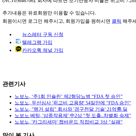
(NCT05646706). 회사에 따르면 조기반응자 비율은 위고비 7.2m
추가내용은 유료회원만 이용할 수 있습니다.
회원이시면
로그인
해주시고, 회원가입을 원하시면
클릭
해주세
뉴스레터 구독 신청
텔레그램 가입
카카오톡 채널 가입
관련기사
노보노, ‘주1회 인슐린’ 제2형당뇨병 “FDA 첫 승인”
노보노, 우선심사 '위고비 고용량' 54일만에 "FDA 승인"
노보노, "랭거 설립" 회사와 '경구전달 기술' 21억弗 딜
노보노 베팅, '삼중작용제' 中2상 "첫 도출..차별화 숙제"
노보노, '카그리세마' 젭바운드 직접비교 3상 "실패"
많이 본 기사