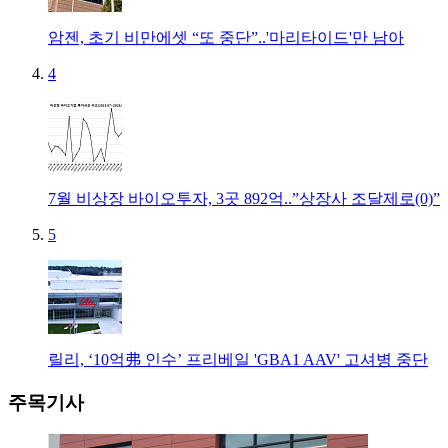
암젠, 초기 비만에셋 “또 중단”..'마리타이드'만 남아
4
7월 비상장 바이오투자, 3곳 892억..”상장사 조달제로(0)”
5
릴리, ‘10억弗 인수’ 프리베일 'GBA1 AAV' 고셔병 중단
주목기사