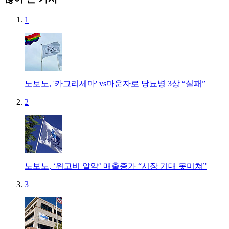
1
노보노, '카그리세마' vs마운자로 당뇨병 3상 “실패”
2
노보노, ‘위고비 알약’ 매출증가 “시장 기대 못미쳐”
3