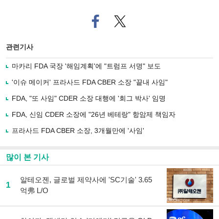
페
트위
이
터로
스
기사
북
공유
관련기사
으
하기
로
마카리 FDA 국장 '해임계획'에 "트럼프 서명" 보도
기
사
'이슈 메이커' 프라사드 FDA CBER 소장 "끝내 사임"
공
유
FDA, "또 사임" CDER 소장 대행에 '회그 박사' 임명
하
FDA, 신임 CDER 소장에 "26년 베테랑" 항암제 책임자
기
프라사드 FDA CBER 소장, 3개월만에 '사임'
많이 본 기사
알테오젠, 글로벌 제약사에 'SC기술' 3.65
1
억弗 L/O