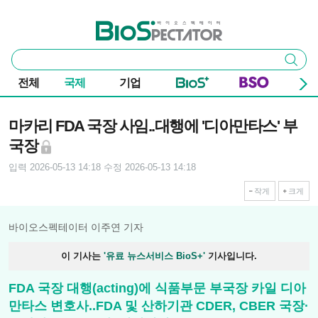
본문 바로가기
주요 메뉴
바이오스펙테이터
통
검색
합
검
전체
국제
기업
색
기사본문
마카리 FDA 국장 사임..대행에 '디아만타스' 부
국장
입력 2026-05-13 14:18
수정 2026-05-13 14:18
작게
크게
바이오스펙테이터 이주연 기자
이 기사는
'유료 뉴스서비스 BioS+'
기사입니다.
FDA 국장 대행(acting)에 식품부문 부국장 카일 디아
만타스 변호사..FDA 및 산하기관 CDER, CBER 국장·