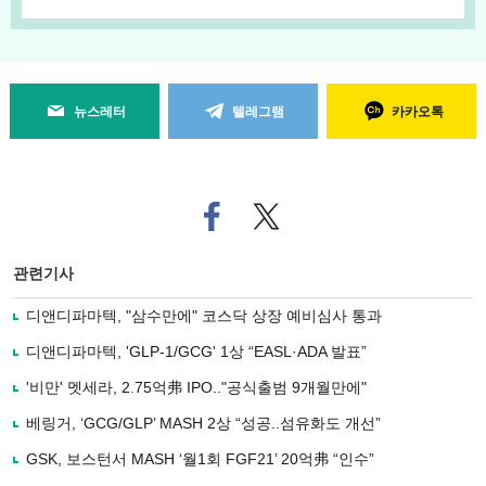
뉴스레터
텔레그램
카카오톡
페
트위
이
터로
스
기사
북
공유
관련기사
으
하기
로
디앤디파마텍, "삼수만에" 코스닥 상장 예비심사 통과
기
사
디앤디파마텍, 'GLP-1/GCG' 1상 “EASL·ADA 발표”
공
유
'비만' 멧세라, 2.75억弗 IPO.."공식출범 9개월만에"
하
베링거, ‘GCG/GLP’ MASH 2상 “성공..섬유화도 개선”
기
GSK, 보스턴서 MASH ‘월1회 FGF21’ 20억弗 “인수”