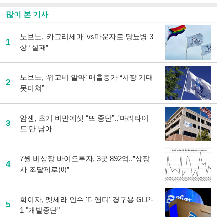
많이 본 기사
노보노, '카그리세마' vs마운자로 당뇨병 3
1
상 “실패”
노보노, ‘위고비 알약’ 매출증가 “시장 기대
2
못미쳐”
암젠, 초기 비만에셋 “또 중단”..'마리타이
3
드'만 남아
7월 비상장 바이오투자, 3곳 892억..”상장
4
사 조달제로(0)”
화이자, 멧세라 인수 '디앤디' 경구용 GLP-
5
1 "개발중단"