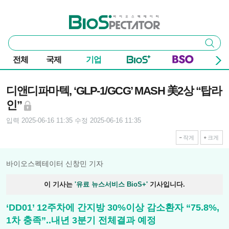
본문 바로가기
주요 메뉴
바이오스펙테이터
통
검색
합
검
전체
국제
기업
색
기사본문
디앤디파마텍, ‘GLP-1/GCG’ MASH 美2상 “탑라
인”
입력 2025-06-16 11:35
수정 2025-06-16 11:35
작게
크게
바이오스펙테이터 신창민 기자
이 기사는
'유료 뉴스서비스 BioS+'
기사입니다.
‘DD01’ 12주차에 간지방 30%이상 감소환자 “75.8%,
1차 충족”..내년 3분기 전체결과 예정