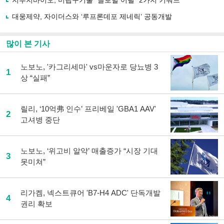
지투지바이오, 미립구기술 “글로벌 어필” 2가지 키워드
기
대웅제약, 자이더스와 ‘루프론데포 제네릭’ 공동개발
많이 본 기사
노보노, '카그리세마' vs마운자로 당뇨병 3
1
상 “실패”
릴리, ‘10억弗 인수’ 프리베일 'GBA1 AAV'
2
고셔병 중단
노보노, ‘위고비 알약’ 매출증가 “시장 기대
3
못미쳐”
리가켐, 넥스트큐어 'B7-H4 ADC' 단독개발
4
권리 확보