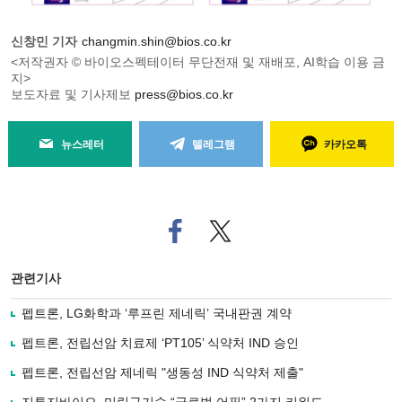
신창민 기자
changmin.shin@bios.co.kr
<저작권자 © 바이오스펙테이터 무단전재 및 재배포, AI학습 이용 금
지>
보도자료 및 기사제보
press@bios.co.kr
뉴스레터
텔레그램
카카오톡
페
트위
이
터로
스
기사
북
공유
관련기사
으
하기
로
펩트론, LG화학과 ‘루프린 제네릭’ 국내판권 계약
기
사
펩트론, 전립선암 치료제 ‘PT105’ 식약처 IND 승인
공
유
펩트론, 전립선암 제네릭 "생동성 IND 식약처 제출"
하