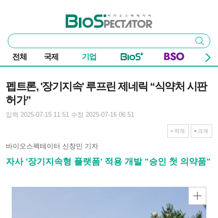
본문 바로가기
주요 메뉴
바이오스펙테이터
통
검색
합
검
전체
국제
기업
색
기사본문
펩트론, '장기지속' 루프린 제네릭 “식약처 시판
허가”
입력 2025-07-15 11:51
수정 2025-07-16 06:51
작게
크게
바이오스펙테이터 신창민 기자
자사 '장기지속형 플랫폼' 적용 개발 "승인 첫 의약품"