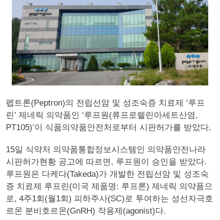
펩트론(Peptron)의 전립선암 및 성조숙증 치료제 ‘루프
린’ 제네릭 의약품인 ‘루프원(류프로렐린아세트산염,
PT105)’이 식품의약품안전처로부터 시판허가를 받았다.
15일 식약처 의약품통합정보시스템인 의약품안전나라
시판허가현황 공고에 따르면, 루프원이 승인을 받았다.
루프원은 다케다(Takeda)가 개발한 전립선암 및 성조숙
증 치료제 루프린(미국 제품명: 루프론) 제네릭 의약품으
로, 4주1회(월1회) 피하주사(SC)로 투여하는 성선자극호
르몬 분비호르몬(GnRH) 작용제(agonist)다.