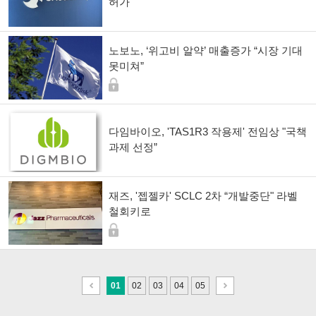
허가"
노보노, ‘위고비 알약’ 매출증가 “시장 기대
못미쳐”
다임바이오, 'TAS1R3 작용제' 전임상 "국책
과제 선정”
재즈, '젭젤카' SCLC 2차 “개발중단" 라벨
철회키로
이
다
01
02
03
04
05
전
음