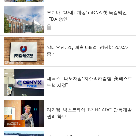
모더나, ‘50세↑ 대상’ mRNA 첫 독감백신
“FDA 승인”
알테오젠, 2Q 매출 688억 "전년比 269.5%
증가"
세닉스, '나노자임' 지주막하출혈 "美패스트
트랙 지정"
리가켐, 넥스트큐어 'B7-H4 ADC' 단독개발
권리 확보