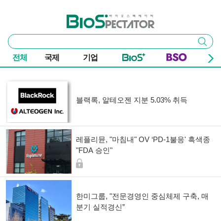
본문 바로가기
주요 메뉴
바이오스펙테이터
통
검색
합
검
전체
국제
기업
색
기사 목록
블랙록, 알테오젠 지분 5.03% 취득
레플리뮨, "마침내" OV ‘PD-1불응' 흑색종
"FDA 승인"
한미그룹, "전문경영인 중심체제 구축, 매
분기 실적경신”