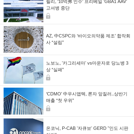
릴리, ‘10억弗 인수’ 프리베일 'GBA1 AAV'
고셔병 중단
AZ, 中CSPC와 ‘바이오의약품 제조’ 합작회
사 “설립”
노보노, '카그리세마' vs마운자로 당뇨병 3
상 “실패”
‘CDMO’ 中우시앱텍, 론자 앞질러..상반기
매출 “첫 우위”
온코닉, P-CAB '자큐보' GERD "인도 시판