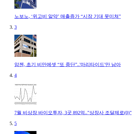
노보노, ‘위고비 알약’ 매출증가 “시장 기대 못미쳐”
3
암젠, 초기 비만에셋 “또 중단”..'마리타이드'만 남아
4
7월 비상장 바이오투자, 3곳 892억..”상장사 조달제로(0)”
5