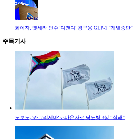
화이자, 멧세라 인수 '디앤디' 경구용 GLP-1 "개발중단"
주목기사
노보노, '카그리세마' vs마운자로 당뇨병 3상 “실패”