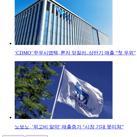
‘CDMO’ 中우시앱텍, 론자 앞질러..상반기 매출 “첫 우위”
노보노, ‘위고비 알약’ 매출증가 “시장 기대 못미쳐”