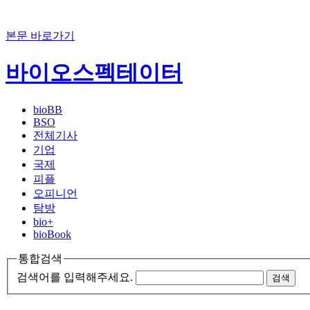
본문 바로가기
바이오스펙테이터
bioBB
BSO
전체기사
기업
국제
피플
오피니언
탐방
bio+
bioBook
통합검색
검색어를 입력해주세요.
검색