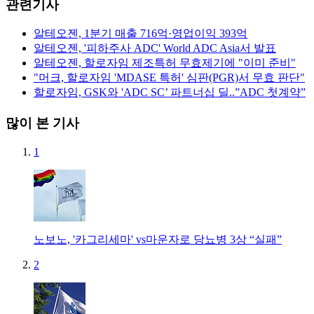
관련기사
알테오젠, 1분기 매출 716억·영업이익 393억
알테오젠, '피하주사 ADC' World ADC Asia서 발표
알테오젠, 할로자임 제조특허 무효제기에 "이미 준비"
"머크, 할로자임 'MDASE 특허' 심판(PGR)서 무효 판단"
할로자임, GSK와 'ADC SC’ 파트너십 딜..”ADC 첫계약”
많이 본 기사
1
노보노, '카그리세마' vs마운자로 당뇨병 3상 “실패”
2