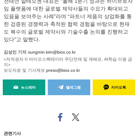
전태연 알테오젠 대표는 “올해 1분기 성과는 하이브로자
임 플랫폼에 대한 글로벌 제약사들의 수요가 확대되고
있음을 보여주는 사례”라며 “파트너 제품의 상업화를 통
한 검증된 경쟁력과 축적된 협력 경험을 바탕으로 현재
도 복수의 글로벌 제약사와 기술수출 논의를 진행하고
있다”고 말했다.
김성민 기자
sungmin.kim@bios.co.kr
<저작권자 © 바이오스펙테이터 무단전재 및 재배포, AI학습 이용 금
지>
보도자료 및 기사제보
press@bios.co.kr
뉴스레터
텔레그램
카카오톡
페
트위
이
터로
스
기사
북
공유
관련기사
으
하기