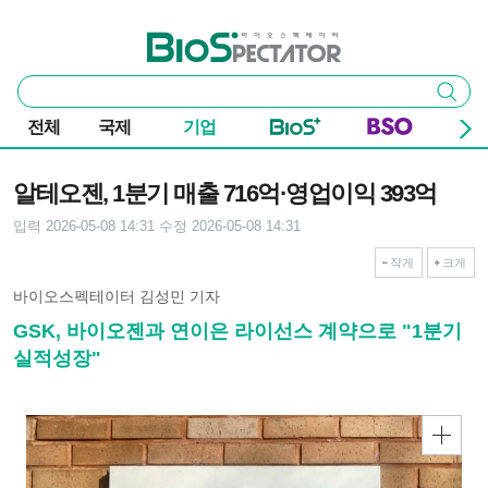
본문 바로가기
주요 메뉴
바이오스펙테이터
통
검색
합
검
전체
국제
기업
색
기사본문
알테오젠, 1분기 매출 716억·영업이익 393억
입력 2026-05-08 14:31
수정 2026-05-08 14:31
작게
크게
바이오스펙테이터 김성민 기자
GSK, 바이오젠과 연이은 라이선스 계약으로 "1분기
실적성장"