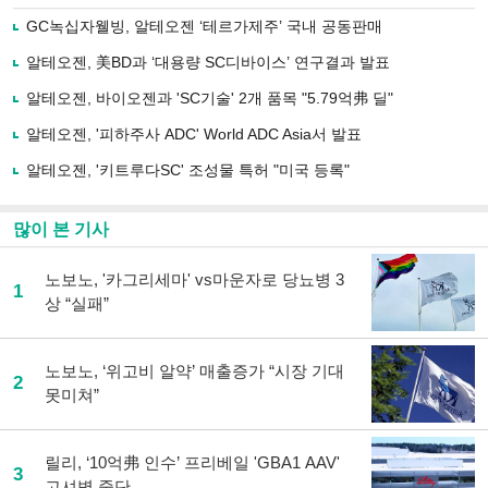
로
GC녹십자웰빙, 알테오젠 ‘테르가제주’ 국내 공동판매
기
사
알테오젠, 美BD과 ‘대용량 SC디바이스’ 연구결과 발표
공
유
알테오젠, 바이오젠과 'SC기술' 2개 품목 "5.79억弗 딜"
하
알테오젠, '피하주사 ADC' World ADC Asia서 발표
기
알테오젠, '키트루다SC' 조성물 특허 "미국 등록"
많이 본 기사
노보노, '카그리세마' vs마운자로 당뇨병 3
1
상 “실패”
노보노, ‘위고비 알약’ 매출증가 “시장 기대
2
못미쳐”
릴리, ‘10억弗 인수’ 프리베일 'GBA1 AAV'
3
고셔병 중단