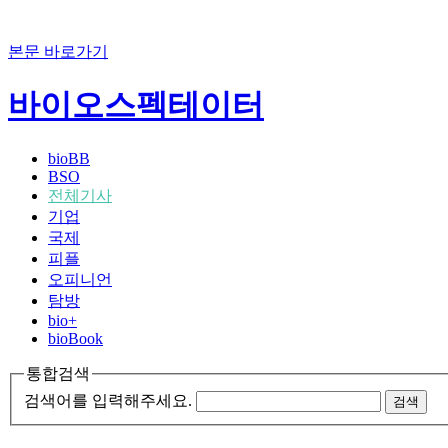
본문 바로가기
바이오스펙테이터
bioBB
BSO
전체기사
기업
국제
피플
오피니언
탐방
bio+
bioBook
통합검색
검색어를 입력해주세요.
검색