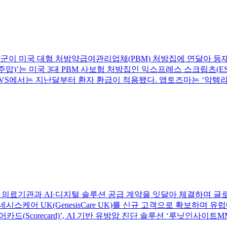
제품군이 미국 대형 처방약급여관리업체(PBM) 처방집에 연달아 등재
)’는 미국 3대 PBM 사보험 처방집인 익스프레스 스크립츠(ESI), CV
, CVS에서는 지난달부터 환자 환급이 적용됐다. 앱토즈마는 ‘악템라
 대형 의료기관과 AI·디지털 솔루션 공급 계약을 잇달아 체결하며 
스케어 UK(GenesisCare UK)를 신규 고객으로 확보하며 
어카드(Scorecard)’, AI 기반 유방암 진단 솔루션 ‘루닛인사이트MM