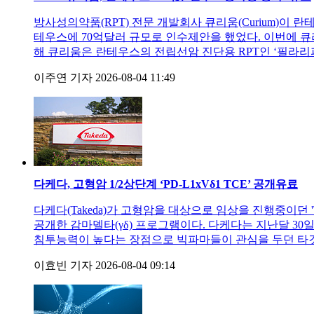
방사성의약품(RPT) 전문 개발회사 큐리움(Curium)이 란
테우스에 70억달러 규모로 인수제안을 했었다. 이번에 큐리움은 
해 큐리움은 란테우스의 전립선암 진단용 RPT인 ‘필라리파이(Pylarif
이주연 기자
2026-08-04 11:49
다케다, 고형암 1/2상단계 ‘PD-L1xVδ1 TCE’ 공개
유료
다케다(Takeda)가 고형암을 대상으로 임상을 진행중이던 'T
공개한 감마델타(γδ) 프로그램이다. 다케다는 지난달 30
침투능력이 높다는 장점으로 빅파마들이 관심을 두던 타깃이다
이효빈 기자
2026-08-04 09:14