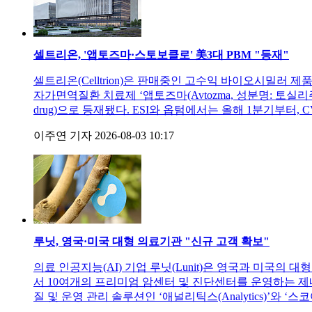
셀트리온, '앱토즈마·스토보클로' 美3대 PBM "등재"
셀트리온(Celltrion)은 판매중인 고수익 바이오시밀러 
자가면역질환 치료제 ‘앱토즈마(Avtozma, 성분명: 토실리주맙
drug)으로 등재됐다. ESI와 옵텀에서는 올해 1분기부터
이주연 기자
2026-08-03 10:17
루닛, 영국·미국 대형 의료기관 "신규 고객 확보"
의료 인공지능(AI) 기업 루닛(Lunit)은 영국과 미국의
서 10여개의 프리미엄 암센터 및 진단센터를 운영하는 제네시
질 및 운영 관리 솔루션인 ‘애널리틱스(Analytics)’와 ‘스코