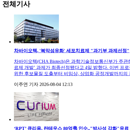
전체기사
차바이오텍, '복막섬유화' 세포치료제 "과기부 과제선정"
차바이오텍(CHA Biotech)은 과학기술정보통신부가 
료제 개발’ 과제가 최종선정됐다고 4일 밝혔다. 이번 프로젝
위한 후보물질 도출부터 비임상, 상업화 공정개발까지의 전
이주연 기자
2026-08-04 12:13
‘RPT’ 큐리움, 란테우스 80억弗 인수.."방사성 강화"
유료