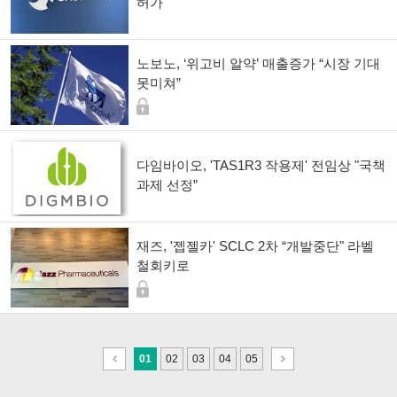
허가"
노보노, ‘위고비 알약’ 매출증가 “시장 기대
못미쳐”
다임바이오, 'TAS1R3 작용제' 전임상 "국책
과제 선정”
재즈, '젭젤카' SCLC 2차 “개발중단" 라벨
철회키로
이
다
01
02
03
04
05
전
음