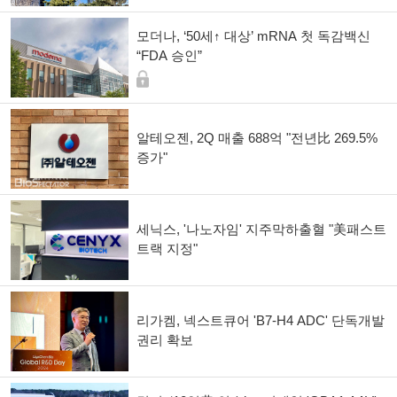
모더나, ‘50세↑ 대상’ mRNA 첫 독감백신
“FDA 승인”
알테오젠, 2Q 매출 688억 "전년比 269.5%
증가"
세닉스, '나노자임' 지주막하출혈 "美패스트
트랙 지정"
리가켐, 넥스트큐어 'B7-H4 ADC' 단독개발
권리 확보