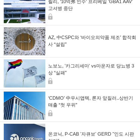
릴리, ‘10억弗 인수’ 프리베일 'GBA1 AAV'
고셔병 중단
AZ, 中CSPC와 ‘바이오의약품 제조’ 합작회
사 “설립”
노보노, '카그리세마' vs마운자로 당뇨병 3
상 “실패”
‘CDMO’ 中우시앱텍, 론자 앞질러..상반기
매출 “첫 우위”
온코닉, P-CAB '자큐보' GERD "인도 시판