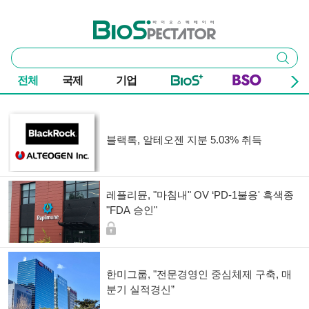
본문 바로가기
주요 메뉴
바이오스펙테이터
통
검색
합
검
전체
국제
기업
색
기사 목록
블랙록, 알테오젠 지분 5.03% 취득
레플리뮨, "마침내" OV ‘PD-1불응' 흑색종
"FDA 승인"
한미그룹, "전문경영인 중심체제 구축, 매
분기 실적경신”