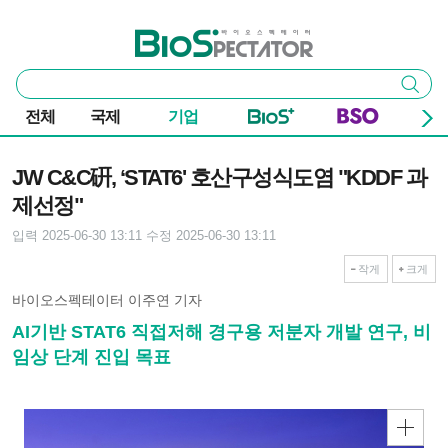
본문 바로가기
주요 메뉴
바이오스펙테이터
통
검색
합
검
전체
국제
기업
색
기사본문
JW C&C硏, ‘STAT6' 호산구성식도염 "KDDF 과
제선정"
입력 2025-06-30 13:11
수정 2025-06-30 13:11
작게
크게
바이오스펙테이터 이주연 기자
AI기반 STAT6 직접저해 경구용 저분자 개발 연구, 비
임상 단계 진입 목표