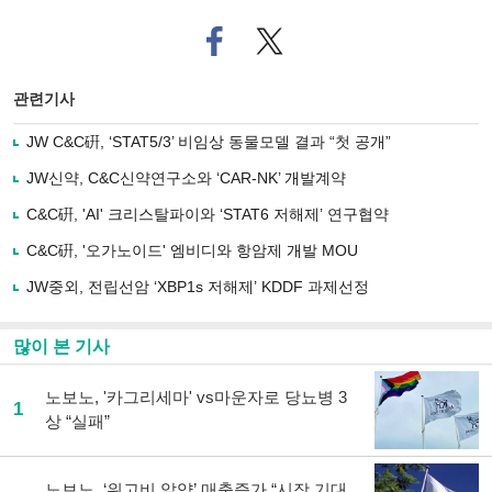
페
트위
이
터로
스
기사
북
공유
관련기사
으
하기
로
JW C&C硏, ‘STAT5/3’ 비임상 동물모델 결과 “첫 공개”
기
사
JW신약, C&C신약연구소와 ‘CAR-NK’ 개발계약
공
유
C&C硏, 'AI' 크리스탈파이와 ‘STAT6 저해제’ 연구협약
하
C&C硏, '오가노이드' 엠비디와 항암제 개발 MOU
기
JW중외, 전립선암 ‘XBP1s 저해제’ KDDF 과제선정
많이 본 기사
노보노, '카그리세마' vs마운자로 당뇨병 3
1
상 “실패”
노보노, ‘위고비 알약’ 매출증가 “시장 기대