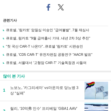
페
트위
이
터로
스
기사
북
공유
관련기사
으
하기
로
큐로셀, '림카토' 암질심 미승인 "급여불발"..7월 재심사
기
사
큐로셀, 림카토 "9월 급여출시 기대..내년 2차 3상 추진"
공
유
"첫 국산 CAR-T 나온다"..큐로셀 '림카토' 시판승인
하
큐로셀, 'CD5 CAR-T' 유전자편집 공동연구 "AACR 발표"
기
큐로셀, 서울대서 '고형암 CAR-T' 기술독점권 사들여
많이 본 기사
노보노, '카그리세마' vs마운자로 당뇨병 3
1
상 “실패”
릴리, ‘10억弗 인수’ 프리베일 'GBA1 AAV'