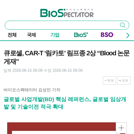
본문 바로가기
주요 메뉴
바이오스펙테이터
통
검색
합
검
전체
국제
기업
색
기사본문
큐로셀, CAR-T ‘림카토’ 림프종 2상 “Blood 논문
게재”
입력 2026-06-15 09:09
수정 2026-06-15 09:09
작게
크게
바이오스펙테이터 김성민 기자
글로벌 사업개발(BD) 핵심 레퍼런스, 글로벌 임상개
발 및 기술이전 적극 확대