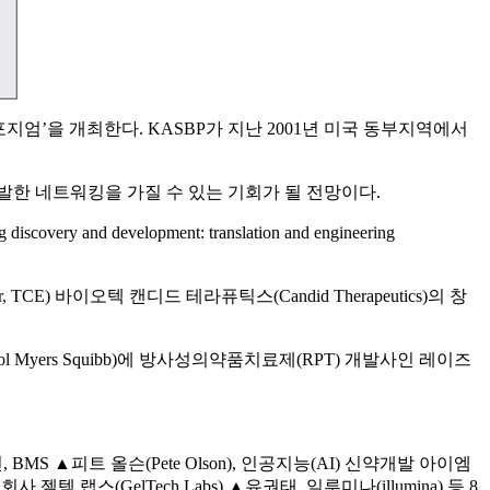
지엄’을 개최한다. KASBP가 지난 2001년 미국 동부지역에서
활발한 네트워킹을 가질 수 있는 기회가 될 전망이다.
d development: translation and engineering
E) 바이오텍 캔디드 테라퓨틱스(Candid Therapeutics)의 창
yers Squibb)에 방사성의약품치료제(RPT) 개발사인 레이즈
진, BMS ▲피트 올슨(Pete Olson), 인공지능(AI) 신약개발 아이엠
회사 젤텍 랩스(GelTech Labs) ▲유권태, 일루미나(illumina) 등 8