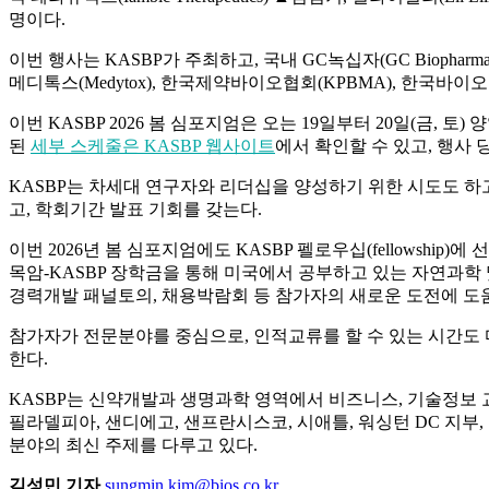
명이다.
이번 행사는 KASBP가 주최하고, 국내 GC녹십자(GC Biopharma)
메디톡스(Medytox), 한국제약바이오협회(KPBMA), 한국바이오의약
이번 KASBP 2026 봄 심포지엄은 오는 19일부터 20일(금, 토) 
된
세부 스케줄은 KASBP 웹사이트
에서 확인할 수 있고, 행사
KASBP는 차세대 연구자와 리더십을 양성하기 위한 시도도 하
고, 학회기간 발표 기회를 갖는다.
이번 2026년 봄 심포지엄에도 KASBP 펠로우십(fellowsh
목암-KASBP 장학금을 통해 미국에서 공부하고 있는 자연과
경력개발 패널토의, 채용박람회 등 참가자의 새로운 도전에 도
참가자가 전문분야를 중심으로, 인적교류를 할 수 있는 시간도 
한다.
KASBP는 신약개발과 생명과학 영역에서 비즈니스, 기술정보 교
필라델피아, 샌디에고, 샌프란시스코, 시애틀, 워싱턴 DC 지부,
분야의 최신 주제를 다루고 있다.
김성민 기자
sungmin.kim@bios.co.kr