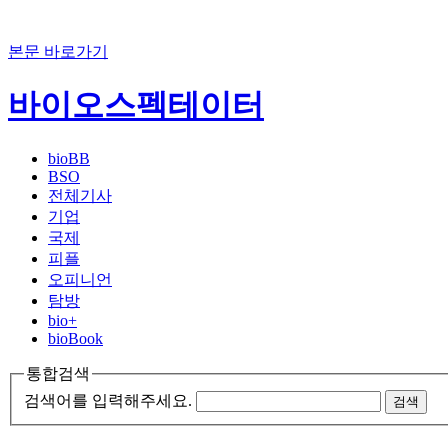
본문 바로가기
바이오스펙테이터
bioBB
BSO
전체기사
기업
국제
피플
오피니언
탐방
bio+
bioBook
통합검색
검색어를 입력해주세요.
검색