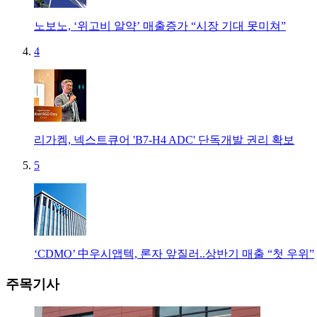
노보노, ‘위고비 알약’ 매출증가 “시장 기대 못미쳐”
4
리가켐, 넥스트큐어 'B7-H4 ADC' 단독개발 권리 확보
5
‘CDMO’ 中우시앱텍, 론자 앞질러..상반기 매출 “첫 우위”
주목기사