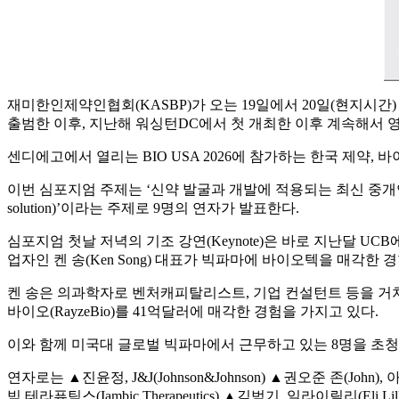
재미한인제약인협회(KASBP)가 오는 19일에서 20일(현지시간)
출범한 이후, 지난해 워싱턴DC에서 첫 개최한 이후 계속해서 
센디에고에서 열리는 BIO USA 2026에 참가하는 한국 제약
이번 심포지엄 주제는 ‘신약 발굴과 개발에 적용되는 최신 중개연구와 엔지니어링 기술(Appl
solution)’이라는 주제로 9명의 연자가 발표한다.
심포지엄 첫날 저녁의 기조 강연(Keynote)은 바로 지난달 UCB에 22
업자인 켄 송(Ken Song) 대표가 빅파마에 바이오텍을 매각한
켄 송은 의과학자로 벤처캐피탈리스트, 기업 컨설턴트 등을 거쳐 여러
바이오(RayzeBio)를 41억달러에 매각한 경험을 가지고 있다.
이와 함께 미국대 글로벌 빅파마에서 근무하고 있는 8명을 초청
연자로는 ▲진윤정, J&J(Johnson&Johnson) ▲권오준 존(John)
빅 테라퓨틱스(Iambic Therapeutics) ▲김범기, 일라이릴리(Eli L