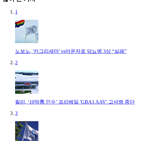
1
노보노, '카그리세마' vs마운자로 당뇨병 3상 “실패”
2
릴리, ‘10억弗 인수’ 프리베일 'GBA1 AAV' 고셔병 중단
3