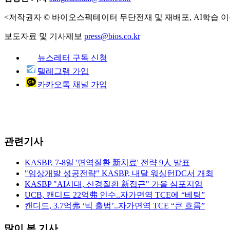
<저작권자 © 바이오스펙테이터 무단전재 및 재배포, AI학습 이
보도자료 및 기사제보
press@bios.co.kr
뉴스레터 구독 신청
텔레그램 가입
카카오톡 채널 가입
관련기사
KASBP, 7-8일 '면역질환 新치료' 전략 9人 발표
"임상개발 성공전략" KASBP, 내달 워싱턴DC서 개최
KASBP "AI시대, 신경질환 新접근" 가을 심포지엄
UCB, 캔디드 22억弗 인수..자가면역 TCE에 “베팅”
캔디드, 3.7억弗 ‘빅 출범’..자가면역 TCE “큰 흐름”
많이 본 기사