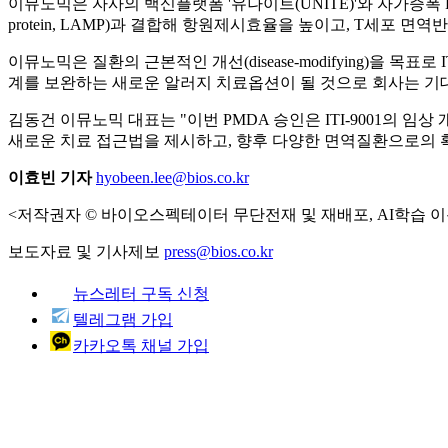
이뮤노믹은 자사의 백신플랫폼 '유나이트(UNITE)'와 자가증폭 RNA(sa
protein, LAMP)과 결합해 항원제시효율을 높이고, T세포 
이뮤노믹은 질환의 근본적인 개선(disease-modifying)을 목
계를 보완하는 새로운 알러지 치료옵션이 될 것으로 회사는 기
김동건 이뮤노믹 대표는 "이번 PMDA 승인은 ITI-9001의 
새로운 치료 접근법을 제시하고, 향후 다양한 면역질환으로의 
이효빈 기자
hyobeen.lee@bios.co.kr
<저작권자 © 바이오스펙테이터 무단전재 및 재배포, AI학습 이
보도자료 및 기사제보
press@bios.co.kr
뉴스레터 구독 신청
텔레그램 가입
카카오톡 채널 가입