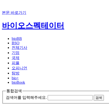
본문 바로가기
바이오스펙테이터
bioBB
BSO
전체기사
기업
국제
피플
오피니언
탐방
bio+
bioBook
통합검색
검색어를 입력해주세요.
검색