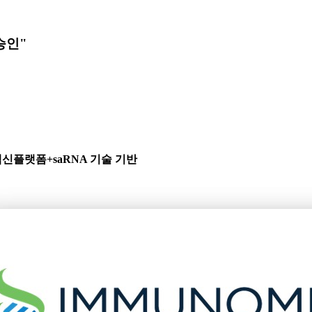
승인"
.백신플랫폼+saRNA 기술 기반