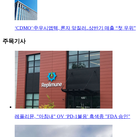
‘CDMO’ 中우시앱텍, 론자 앞질러..상반기 매출 “첫 우위”
주목기사
레플리뮨, "마침내" OV ‘PD-1불응' 흑색종 "FDA 승인"