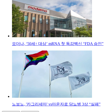
모더나, ‘50세↑ 대상’ mRNA 첫 독감백신 “FDA 승인”
노보노, '카그리세마' vs마운자로 당뇨병 3상 “실패”