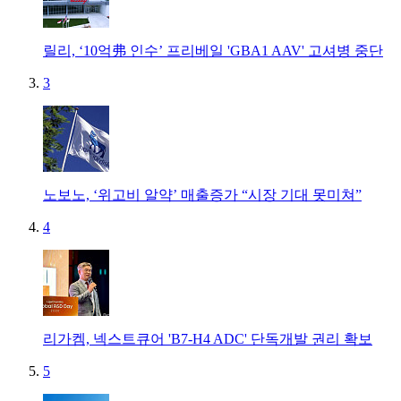
릴리, ‘10억弗 인수’ 프리베일 'GBA1 AAV' 고셔병 중단
3
노보노, ‘위고비 알약’ 매출증가 “시장 기대 못미쳐”
4
리가켐, 넥스트큐어 'B7-H4 ADC' 단독개발 권리 확보
5