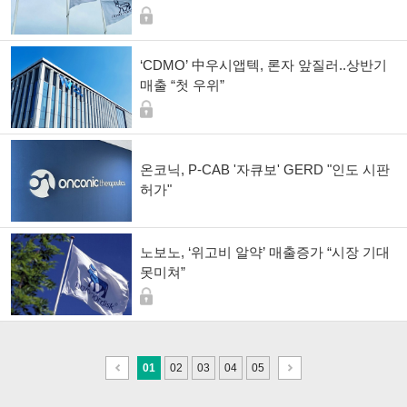
‘CDMO’ 中우시앱텍, 론자 앞질러..상반기
매출 “첫 우위”
온코닉, P-CAB '자큐보' GERD "인도 시판
허가"
노보노, ‘위고비 알약’ 매출증가 “시장 기대
못미쳐”
이
다
01
02
03
04
05
전
음