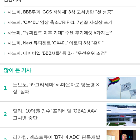
으
하기
로
사노피, BBB투과 ‘GCS 저해제’ 3상 고셔병만 “첫 성공”
기
사
사노피, 'OX40L' 임상 축소..'RIPK1' 7년끝 사실상 포기
공
유
사노피, "듀피젠트 이후 기대" 주요 후기에셋 5가지는?
하
사노피, Next 듀피젠트 'OX40L' 아토피 3상 "혼재"
기
사노피, 에이비엘 'BBB셔틀' 등 3개 "우선순위 조정"
많이 본 기사
노보노, '카그리세마' vs마운자로 당뇨병 3
1
상 “실패”
릴리, ‘10억弗 인수’ 프리베일 'GBA1 AAV'
2
고셔병 중단
리가켐, 넥스트큐어 'B7-H4 ADC' 단독개발