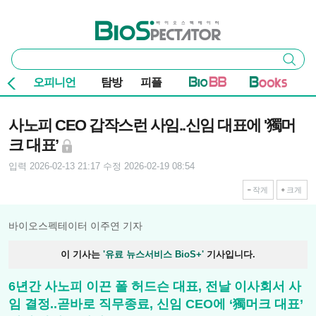
본문 바로가기
주요 메뉴
바이오스펙테이터
통
검색
합
검
오피니언
탐방
피플
색
기사본문
사노피 CEO 갑작스런 사임..신임 대표에 '獨머
크 대표’
입력 2026-02-13 21:17
수정 2026-02-19 08:54
작게
크게
바이오스펙테이터 이주연 기자
이 기사는
'유료 뉴스서비스 BioS+'
기사입니다.
6년간 사노피 이끈 폴 허드슨 대표, 전날 이사회서 사
임 결정..곧바로 직무종료, 신임 CEO에 ‘獨머크 대표’