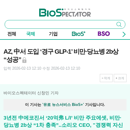
본문 바로가기
주요 메뉴
바이오스펙테이터
통
검색
합
검
전체
국제
기업
색
기사본문
AZ, 中서 도입 ‘경구 GLP-1’ 비만·당뇨병 2b상
“성공”
입력 2026-02-13 12:10
수정 2026-02-13 12:10
작게
크게
바이오스펙테이터 신창민 기자
이 기사는
'유료 뉴스서비스 BioS+'
기사입니다.
3년전 中에코진서 ‘20억弗 L/I’ 비만 주요에셋, 비만·
당뇨병 2b상 “1차 충족”..소리오 CEO, "경쟁력 자신