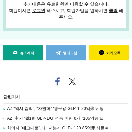
추가내용은 유료회원만 이용할 수 있습니다.
회원이시면
로그인
해주시고, 회원가입을 원하시면
클릭
해
주세요.
뉴스레터
텔레그램
카카오톡
페
트위
이
터로
스
기사
북
공유
관련기사
으
하기
로
AZ “역시 컴백”, “차별화” ‘경구용 GLP-1’ 20억弗 베팅
기
사
AZ, 中서 '월1회 GLP-1/GIP' 등 비만 8개 "185억弗 딜"
공
유
화이자 "예고대로", 中 '저분자 GLP-1' 20.85억弗 사들여