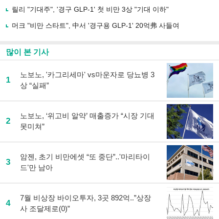
하
릴리 "기대주", '경구 GLP-1' 첫 비만 3상 "기대 이하"
기
머크 "비만 스타트", 中서 '경구용 GLP-1' 20억弗 사들여
많이 본 기사
노보노, '카그리세마' vs마운자로 당뇨병 3
1
상 “실패”
노보노, ‘위고비 알약’ 매출증가 “시장 기대
2
못미쳐”
암젠, 초기 비만에셋 “또 중단”..'마리타이
3
드'만 남아
7월 비상장 바이오투자, 3곳 892억..”상장
4
사 조달제로(0)”