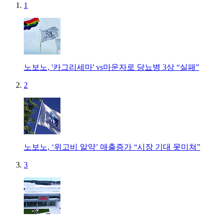
1
노보노, '카그리세마' vs마운자로 당뇨병 3상 “실패”
2
노보노, ‘위고비 알약’ 매출증가 “시장 기대 못미쳐”
3