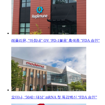
레플리뮨, "마침내" OV ‘PD-1불응' 흑색종 "FDA 승인"
모더나, ‘50세↑ 대상’ mRNA 첫 독감백신 “FDA 승인”