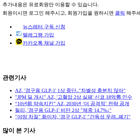
추가내용은 유료회원만 이용할 수 있습니다.
회원이시면
로그인
해주시고, 회원가입을 원하시면
클릭
해주세
뉴스레터 구독 신청
텔레그램 가입
카카오톡 채널 가입
관련기사
AZ, '경구용 GLP-1' 1상 중단.."차별성 충분치 않아"
"JPM 딜 개시" AZ, '고혈압 2상 실패' 신코 18억弗 인수
“10년前 약속지킨” AZ, 2030년 ‘더 공격적’ 전략 공개
릴리, '경구용 GLP-1' 비만 2상 "체중 14.7%↓"
"야망 차질" 화이자, '경구 GLP-1' "간독성 우려..폐기"
많이 본 기사