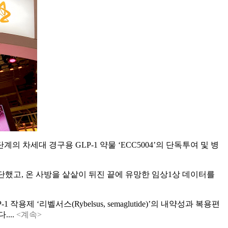
의 차세대 경구용 GLP-1 약물 ‘ECC5004’의 단독투여 및 병
중단했고, 온 사방을 샅샅이 뒤진 끝에 유망한 임상1상 데이터를
리벨서스(Rybelsus, semaglutide)’의 내약성과 복용편
...
<계속>