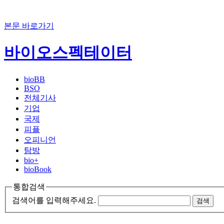
본문 바로가기
바이오스펙테이터
bioBB
BSO
전체기사
기업
국제
피플
오피니언
탐방
bio+
bioBook
통합검색
검색어를 입력해주세요.
검색