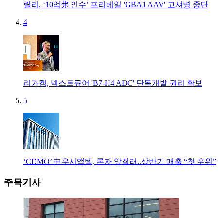
릴리, ‘10억弗 인수’ 프리베일 'GBA1 AAV' 고셔병 중단
4
리가켐, 넥스트큐어 'B7-H4 ADC' 단독개발 권리 확보
5
‘CDMO’ 中우시앱텍, 론자 앞질러..상반기 매출 “첫 우위”
주목기사