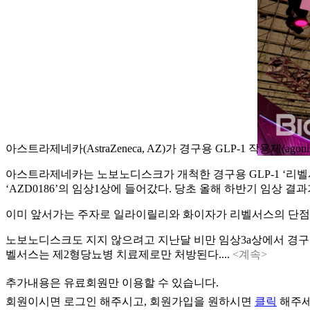
아스트라제네카(AstraZeneca, AZ)가 경구용 GLP-1 작용제(a
아스트라제네카는 노보노디스크가 개척한 경구용 GLP-1 ‘리벨서스(Re
‘AZD0186’의 임상1상에 들어갔다. 당초 올해 하반기 임상 결
이미 앞서가는 주자로 일라이릴리와 화이자가 리벨서스의 단점을
노보노디스크도 지지 않으려고 지난달 비만 임상3a상에서 경구용
벨서스는 제2형당뇨병 치료제로만 처방된다....
<계속>
추가내용은 유료회원만 이용할 수 있습니다.
회원이시면
로그인
해주시고, 회원가입을 원하시면
클릭
해주세