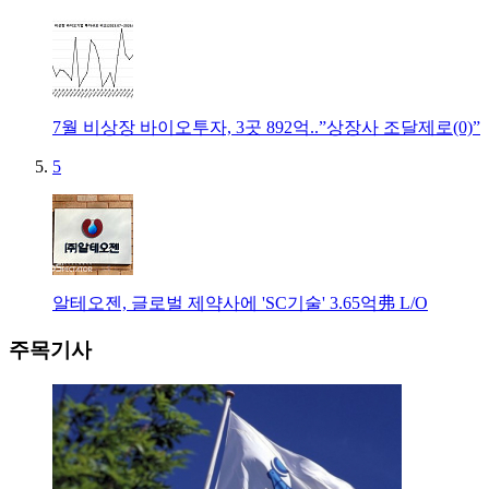
7월 비상장 바이오투자, 3곳 892억..”상장사 조달제로(0)”
5
알테오젠, 글로벌 제약사에 'SC기술' 3.65억弗 L/O
주목기사