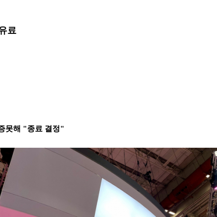
유료
증못해 "종료 결정"