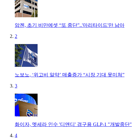
암젠, 초기 비만에셋 “또 중단”..'마리타이드'만 남아
2
노보노, ‘위고비 알약’ 매출증가 “시장 기대 못미쳐”
3
화이자, 멧세라 인수 '디앤디' 경구용 GLP-1 "개발중단"
4