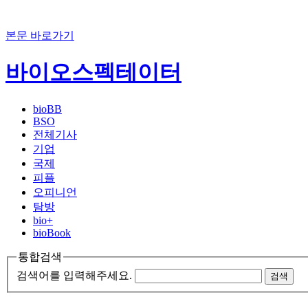
본문 바로가기
바이오스펙테이터
bioBB
BSO
전체기사
기업
국제
피플
오피니언
탐방
bio+
bioBook
통합검색
검색어를 입력해주세요.
검색