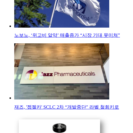
노보노, ‘위고비 알약’ 매출증가 “시장 기대 못미쳐”
재즈, '젭젤카' SCLC 2차 “개발중단" 라벨 철회키로