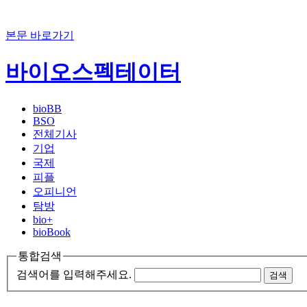
본문 바로가기
바이오스펙테이터
bioBB
BSO
전체기사
기업
국제
피플
오피니언
탐방
bio+
bioBook
통합검색
검색어를 입력해주세요.
검색