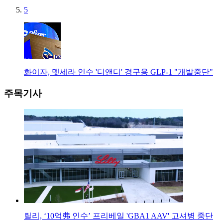
5
화이자, 멧세라 인수 '디앤디' 경구용 GLP-1 "개발중단"
주목기사
릴리, ‘10억弗 인수’ 프리베일 'GBA1 AAV' 고셔병 중단