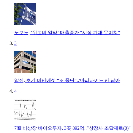
노보노, ‘위고비 알약’ 매출증가 “시장 기대 못미쳐”
3
암젠, 초기 비만에셋 “또 중단”..'마리타이드'만 남아
4
7월 비상장 바이오투자, 3곳 892억..”상장사 조달제로(0)”