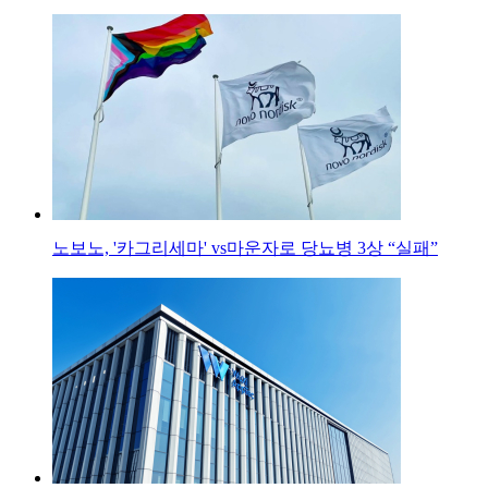
노보노, '카그리세마' vs마운자로 당뇨병 3상 “실패”