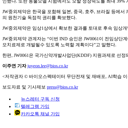
인했다. 또한 동물모델 시험에서도 모발 성장속도를 최대 39% 개선
JW중외제약은 한국을 포함해 일본, 중국, 호주, 브라질 등에서 
의 원천기술 독점적 권리를 확보했다.
JW중외제약은 임상1상에서 확보한 결과를 토대로 후속 임상개
JW중외제약 관계자는 “이번 IND 승인은 JW0061이 전임
모치료제로 개발될수 있도록 노력할 계획이다”고 말했다.
한편, JW0061은 국가신약개발사업단(KDDF) 지원과제로 선정
이주연 기자
juyeon.lee@bios.co.kr
<저작권자 © 바이오스펙테이터 무단전재 및 재배포, AI학습 이
보도자료 및 기사제보
press@bios.co.kr
뉴스레터 구독 신청
텔레그램 가입
카카오톡 채널 가입