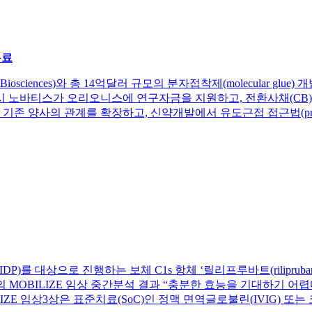
유료
Biosciences)와 총 14억달러 규모의 분자접착제(molecular g
시 노바티스가 오리오니스에 연구자금을 지원하고, 전환사채(CB)
기존 양사의 관계를 확장하고, 신약개발에서 유도근접 접근법(prox
를 대상으로 진행하는 보체 C1s 항체 ‘릴리프루바트(riliprubart,
의 MOBILIZE 임상 중간분석 결과 “충분한 효능을 기대하기 어
ZE 임상3상은 표준치료(SoC)인 정맥 면역글로불린(IVIG) 또는