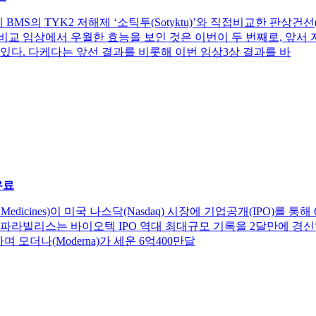
ib)’이 BMS의 TYK2 저해제 ‘소틱투(Sotyktu)’와 직접비교한 
접비교 임상에서 우월한 효능을 보인 것은 이번이 두 번째로, 앞서 
보인 바있다. 다케다는 앞선 결과를 비롯해 이번 임상3상 결과를 바
유료
lis Medicines)이 미국 나스닥(Nasdaq) 시장에 기업공개(IP
해 파라빌리스는 바이오텍 IPO 역대 최대규모 기록을 2달만에 경신하게 됐
 모더나(Moderna)가 세운 6억400만달