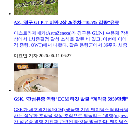
AZ, '경구 GLP-1' 비만 2상 26주차 “10.5% 감량”
유료
아스트라제네카(AstraZeneca)가 경구용 GLP-1 수용체 
상에서 1차종결점 달성 소식을 알린 바 있고, 이번에 이에 대
격 증량, QWT)에서 나왔다. 같은 용량군에서 36주차 체
이효빈 기자
2026-06-11 06:27
GSK, ‘간섬유증 역행’ ECM 타깃 발굴 “계약금 5950만弗
GSK가 세포외기질(ECM) 생물학 기업 엔지틱스 테라퓨틱스(Engit
사는 섬유화 조직을 정상 조직으로 되돌리는 ‘역행(regressio
간 섬유증 역행 기전과 관련된 타깃을 발굴한다. 엔지틱스