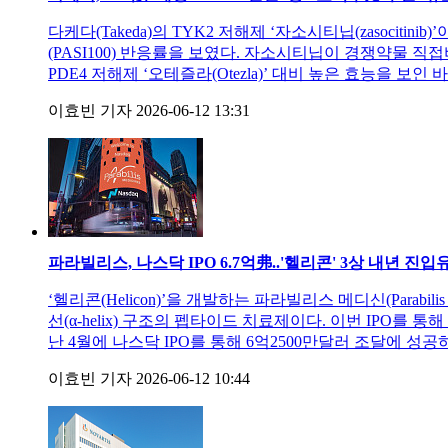
다케다(Takeda)의 TYK2 저해제 ‘자소시티닙(zasocitin
(PASI100) 반응률을 보였다. 자소시티닙이 경쟁약물 직
PDE4 저해제 ‘오테즐라(Otezla)’ 대비 높은 효능을 
이효빈 기자
2026-06-12 13:31
파라빌리스, 나스닥 IPO 6.7억弗..'헬리콘' 3상 내년 진입
‘헬리콘(Helicon)’을 개발하는 파라빌리스 메디신(Parabi
선(α-helix) 구조의 펩타이드 치료제이다. 이번 IPO를 통
난 4월에 나스닥 IPO를 통해 6억2500만달러 조달에 성공하며
이효빈 기자
2026-06-12 10:44