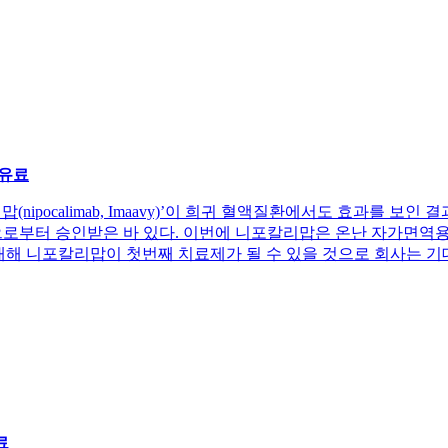
유료
니포칼리맙(nipocalimab, Imaavy)’이 희귀 혈액질환에서도 효과를
)으로부터 승인받은 바 있다. 이번에 니포칼리맙은 온난 자가면역
 대해 니포칼리맙이 첫번째 치료제가 될 수 있을 것으로 회사는 기대
료