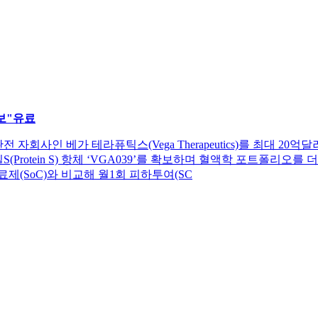
보"
유료
ics)의 완전 자회사인 베가 테라퓨틱스(Vega Therapeutics)를 
ein S) 항체 ‘VGA039’를 확보하며 혈액학 포트폴리오를 더욱 확대하
료제(SoC)와 비교해 월1회 피하투여(SC