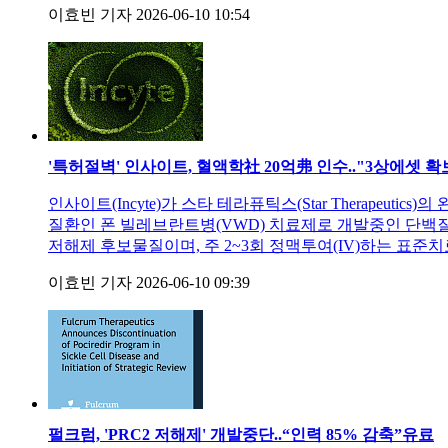
이효빈 기자
2026-06-10 10:54
'특허절벽' 인사이트, 혈액학社 20억弗 인수.."3상에셋 확
인사이트(Incyte)가 스타 테라퓨틱스(Star Therapeut
질환인 폰 빌레브란트병(VWD) 치료제로 개발중인 단백질S(Prot
저해제 후보물질이며, 주 2~3회 정맥투여(IV)하는 표준치
이효빈 기자
2026-06-10 09:39
펄크럼, 'PRC2 저해제' 개발중단..“인력 85% 감축”
유료