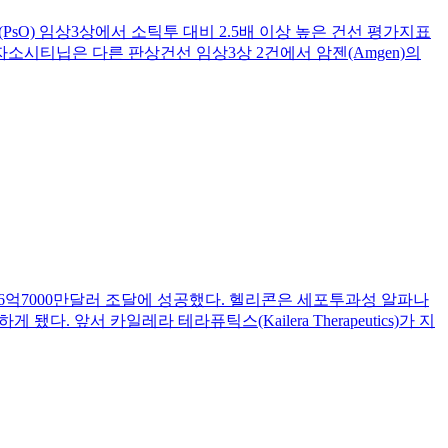
판상건선(PsO) 임상3상에서 소틱투 대비 2.5배 이상 높은 건선 평가지표
자소시티닙은 다른 판상건선 임상3상 2건에서 암젠(Amgen)의
O)를 통해 6억7000만달러 조달에 성공했다. 헬리콘은 세포투과성 알파나
다. 앞서 카일레라 테라퓨틱스(Kailera Therapeutics)가 지