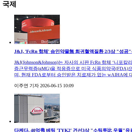
국제
J&J, 'FcRn 항체' 승인약물無 희귀혈액질환 2/3상 "성공"
J&J(Johnson&Johnson)는 자사의 시판 FcRn 항체 ‘
증근무력증(gMG)을 적응증으로 미국 식품의약국(FDA
며, 현재 FDA로부터 승인받은 치료제가 없는 wAIHA에
이주연 기자
2026-06-15 10:09
다케다, 40억弗 베팅 'TYK2' 건선3상 "소틱투比 우월"
유