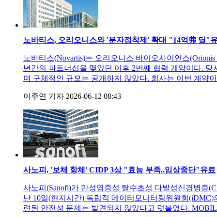
노바티스, 오리오니스와 '분자접착제' 확대 "14억弗 딜"
노바티스(Novartis)는 오리오니스 바이오사이언스(Orionis 
년간의 파트너십을 맺었던 이후 2번째 협력 계약이다. 당
며 구체적인 규모는 공개하지 않았다. 회사는 이번 계약이 
이주연 기자
2026-06-12 08:43
사노피, '보체 항체' CIDP 3상 "효능 부족..임상중단"
유료
사노피(Sanofi)가 만성염증성 탈수초성 다발성신경병증(CIDP)
난 10일(현지시간) 독립적 데이터모니터링위원회(iDMC)
련된 안전성 문제는 발견되지 않았다고 덧붙였다. MOBILI