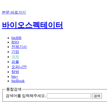
본문 바로가기
바이오스펙테이터
bioBB
BSO
전체기사
기업
국제
피플
오피니언
탐방
bio+
bioBook
통합검색
검색어를 입력해주세요.
검색