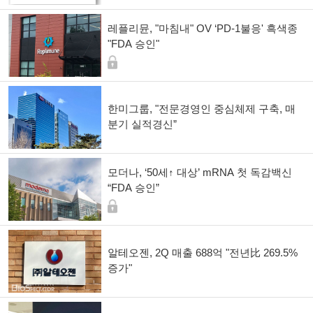
레플리뮨, "마침내" OV ‘PD-1불응' 흑색종
"FDA 승인"
한미그룹, "전문경영인 중심체제 구축, 매
분기 실적경신”
모더나, ‘50세↑ 대상’ mRNA 첫 독감백신
“FDA 승인”
알테오젠, 2Q 매출 688억 "전년比 269.5%
증가"