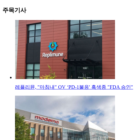
주목기사
레플리뮨, "마침내" OV ‘PD-1불응' 흑색종 "FDA 승인"