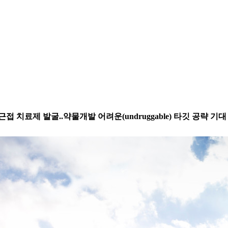
도근접 치료제 발굴..약물개발 어려운(undruggable) 타깃 공략 기대