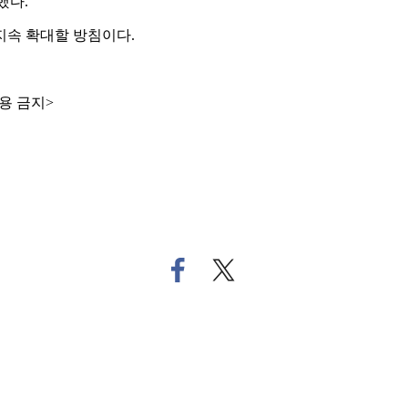
했다.
지속 확대할 방침이다.
용 금지>
페
트
이
위
스
터
북
로
으
기
로
사
기
공
사
유