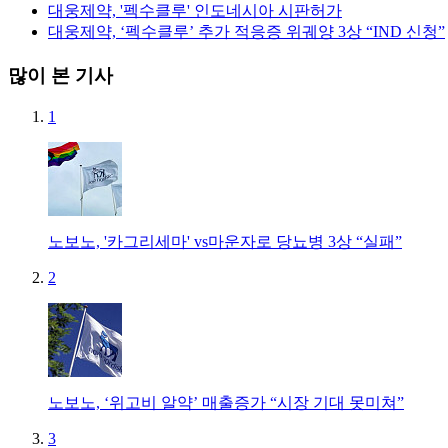
대웅제약, '펙수클루' 인도네시아 시판허가
대웅제약, ‘펙수클루’ 추가 적응증 위궤양 3상 “IND 신청”
많이 본 기사
1
노보노, '카그리세마' vs마운자로 당뇨병 3상 “실패”
2
노보노, ‘위고비 알약’ 매출증가 “시장 기대 못미쳐”
3