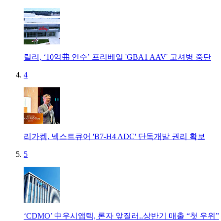
릴리, ‘10억弗 인수’ 프리베일 'GBA1 AAV' 고셔병 중단
4
리가켐, 넥스트큐어 'B7-H4 ADC' 단독개발 권리 확보
5
‘CDMO’ 中우시앱텍, 론자 앞질러..상반기 매출 “첫 우위”