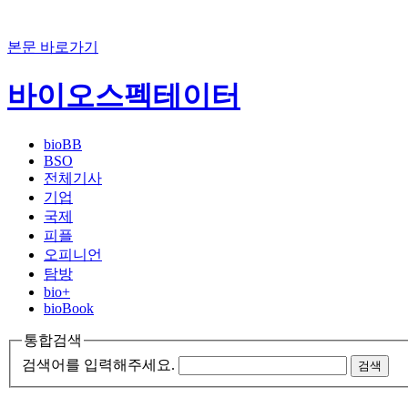
본문 바로가기
바이오스펙테이터
bioBB
BSO
전체기사
기업
국제
피플
오피니언
탐방
bio+
bioBook
통합검색
검색어를 입력해주세요.
검색