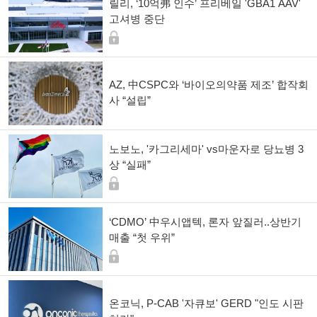
릴리, ‘10억弗 인수’ 프리베일 'GBA1 AAV'
고셔병 중단
AZ, 中CSPC와 ‘바이오의약품 제조’ 합작회
사 “설립”
노보노, '카그리세마' vs마운자로 당뇨병 3
상 “실패”
‘CDMO’ 中우시앱텍, 론자 앞질러..상반기
매출 “첫 우위”
온코닉, P-CAB '자큐보' GERD "인도 시판