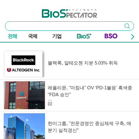
본문 바로가기
주요 메뉴
바이오스펙테이터
통
검색
합
검
전체
국제
기업
색
기사 목록
블랙록, 알테오젠 지분 5.03% 취득
레플리뮨, "마침내" OV ‘PD-1불응' 흑색종
"FDA 승인"
한미그룹, "전문경영인 중심체제 구축, 매
분기 실적경신”