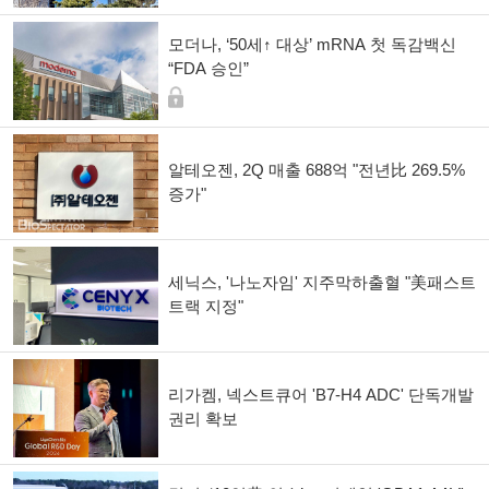
모더나, ‘50세↑ 대상’ mRNA 첫 독감백신
“FDA 승인”
알테오젠, 2Q 매출 688억 "전년比 269.5%
증가"
세닉스, '나노자임' 지주막하출혈 "美패스트
트랙 지정"
리가켐, 넥스트큐어 'B7-H4 ADC' 단독개발
권리 확보