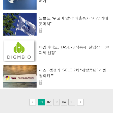
허가"
노보노, ‘위고비 알약’ 매출증가 “시장 기대
못미쳐”
다임바이오, 'TAS1R3 작용제' 전임상 "국책
과제 선정”
재즈, '젭젤카' SCLC 2차 “개발중단" 라벨
철회키로
이
다
01
02
03
04
05
전
음