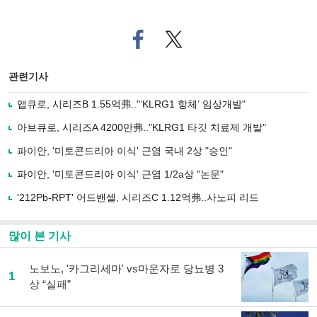
페
트위
이
터로
스
기사
북
공유
관련기사
으
하기
로
앱큐로, 시리즈B 1.55억弗.."‘KLRG1 항체’ 임상개발"
기
사
아브큐로, 시리즈A 4200만弗.."KLRG1 타깃 치료제 개발"
공
유
파이안, '미토콘드리아 이식' 근염 국내 2상 "승인"
하
파이안, '미토콘드리아 이식' 근염 1/2a상 "논문"
기
'212Pb-RPT' 어드밴셀, 시리즈C 1.12억弗..사노피 리드
많이 본 기사
노보노, '카그리세마' vs마운자로 당뇨병 3
1
상 “실패”