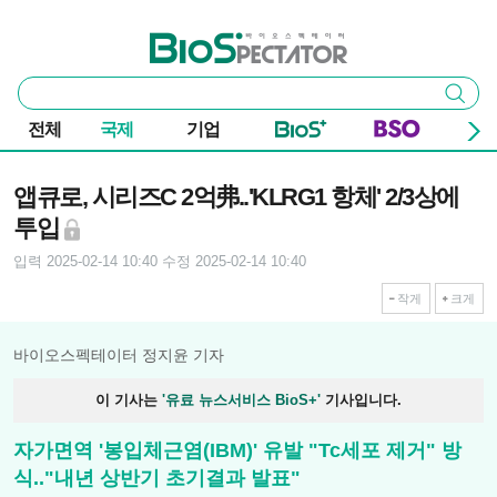
본문 바로가기
주요 메뉴
바이오스펙테이터
통
검색
합
검
전체
국제
기업
색
기사본문
앱큐로, 시리즈C 2억弗..'KLRG1 항체' 2/3상에
투입
입력 2025-02-14 10:40
수정 2025-02-14 10:40
작게
크게
바이오스펙테이터 정지윤 기자
이 기사는
'유료 뉴스서비스 BioS+'
기사입니다.
자가면역 '봉입체근염(IBM)' 유발 "Tc세포 제거" 방
식.."내년 상반기 초기결과 발표"