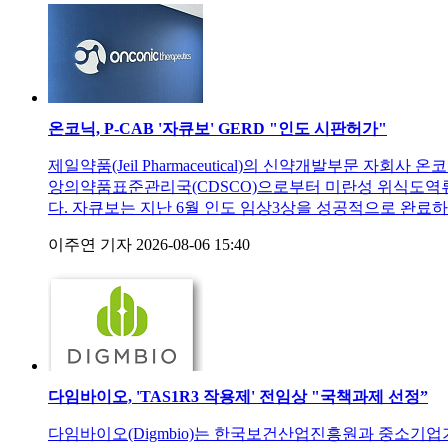
온코닉, P-CAB '자큐보' GERD "인도 시판허가"
제일약품(Jeil Pharmaceutical)의 신약개발부문 자회사
앙의약품표준관리국(CDSCO)으로부터 미란성 위식도역류
다. 자큐보는 지난 6월 인도 임상3상을 성공적으로 완료하
이주연 기자
2026-08-06 15:40
다임바이오, 'TAS1R3 작용제' 전임상 "국책과제 선정”
다임바이오(Digmbio)는 한국보건산업진흥원과 중소기업기