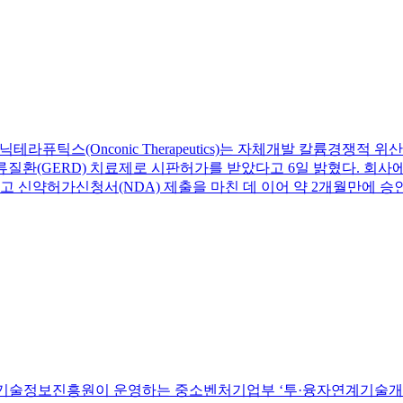
 온코닉테라퓨틱스(Onconic Therapeutics)는 자체개발 칼륨경쟁
질환(GERD) 치료제로 시판허가를 받았다고 6일 밝혔다. 회사
고 신약허가신청서(NDA) 제출을 마친 데 이어 약 2개월만에 승
술정보진흥원이 운영하는 중소벤처기업부 ‘투·융자연계기술개발(R&D)