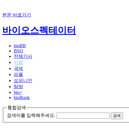
본문 바로가기
바이오스펙테이터
bioBB
BSO
전체기사
기업
국제
피플
오피니언
탐방
bio+
bioBook
통합검색
검색어를 입력해주세요.
검색