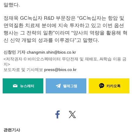
말했다.
정재욱 GC녹십자 R&D 부문장은 “GC녹십자는 항암 및
면역질환 치료제 분야에 지속 투자하고 있고 이번 옵션
행사는 그 전략의 일환”이라며 “양사의 역량을 활용해 혁
신 신약 개발의 성과를 이루겠다”고 말했다.
신창민 기자
changmin.shin@bios.co.kr
<저작권자 © 바이오스펙테이터 무단전재 및 재배포, AI학습 이용 금
지>
보도자료 및 기사제보
press@bios.co.kr
뉴스레터
텔레그램
카카오톡
페
트위
이
터로
스
기사
북
공유
관련기사