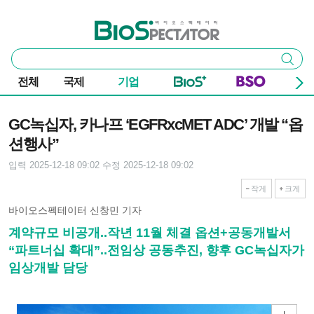
본문 바로가기
주요 메뉴
바이오스펙테이터
통
검색
합
검
전체
국제
기업
색
기사본문
GC녹십자, 카나프 ‘EGFRxcMET ADC’ 개발 “옵
션행사”
입력 2025-12-18 09:02
수정 2025-12-18 09:02
작게
크게
바이오스펙테이터 신창민 기자
계약규모 비공개..작년 11월 체결 옵션+공동개발서
“파트너십 확대”..전임상 공동추진, 향후 GC녹십자가
임상개발 담당