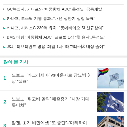
으
하기
로
GC녹십자, 카나프와 '이중항체 ADC' 옵션딜+공동개발
기
사
카나프, 코스닥 기평 통과.."내년 상반기 상장 목표"
공
유
카나프, 시리즈C 230억 유치..“롯데바이오 SI 신규참여”
하
BMS 베팅 '이중항체 ADC', 글로벌 1상 "첫 윤곽..독성도"
기
J&J, '리브리반트 병용’ 폐암 1차 "타그리소比 내성 줄여"
많이 본 기사
노보노, '카그리세마' vs마운자로 당뇨병 3
1
상 “실패”
노보노, ‘위고비 알약’ 매출증가 “시장 기대
2
못미쳐”
암젠, 초기 비만에셋 “또 중단”..'마리타이
3