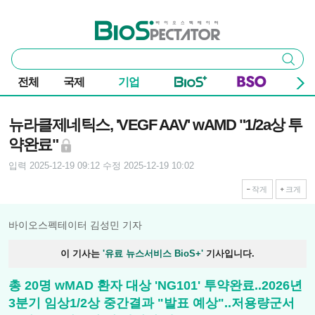
본문 바로가기
주요 메뉴
바이오스펙테이터
통
검색
합
검
전체
국제
기업
색
기사본문
뉴라클제네틱스, 'VEGF AAV' wAMD "1/2a상 투
약완료"
입력 2025-12-19 09:12
수정 2025-12-19 10:02
작게
크게
바이오스펙테이터 김성민 기자
이 기사는
'유료 뉴스서비스 BioS+'
기사입니다.
총 20명 wMAD 환자 대상 'NG101' 투약완료..2026년
3분기 임상1/2상 중간결과 "발표 예상"..저용량군서