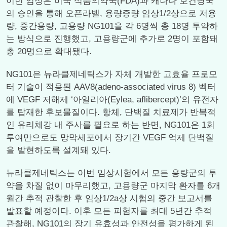
이번 임상은 미국 식품의약국(FDA)과 캐나다 보건당국
의 승인을 통해 오픈라벨, 용량증량 임상1/2상으로 저용
량, 중간용량, 고용량 NG101을 각 6명씩 총 18명 투약하
는 방식으로 진행했고, 고용량군에 추가로 2명이 포함돼
총 20명으로 확대됐다.
NG101은 뉴라클제네틱스가 자체 개발한 고효율 프로모
터 기술이 적용된 AAV8(adeno-associated virus 8) 벡터
에 VEGF 저해제 ‘아일리아(Eylea, aflibercept)’의 유전자
를 탑재한 후보물질이다. 항체, 단백질 치료제가 반복적
인 유리체강 내 주사를 필요로 하는 반면, NG101은 1회
투여만으로도 망막세포에서 장기간 VEGF 억제 단백질
을 발현하도록 설계돼 있다.
뉴라클제네틱스는 이번 임상시험에서 모든 용량군의 투
약을 차질 없이 마무리했고, 고용량군 마지막 환자를 6개
월간 추적 관찰한 후 임상1/2a상 시험의 중간 보고서를
발표할 예정이다. 이후 모든 피험자를 최대 5년간 추적
관찰해, NG101의 장기 유효성과 안전성을 평가하게 된