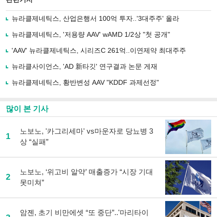
으
하기
로
뉴라클제네틱스, 산업은행서 100억 투자..'3대주주' 올라
기
사
뉴라클제네틱스, '저용량 AAV' wAMD 1/2상 "첫 공개"
공
유
'AAV' 뉴라클제네틱스, 시리즈C 261억..이연제약 최대주주
하
뉴라클사이언스, 'AD 新타깃' 연구결과 논문 게재
기
뉴라클제네틱스, 황반변성 AAV "KDDF 과제선정"
많이 본 기사
노보노, '카그리세마' vs마운자로 당뇨병 3
1
상 “실패”
노보노, ‘위고비 알약’ 매출증가 “시장 기대
2
못미쳐”
암젠, 초기 비만에셋 “또 중단”..'마리타이