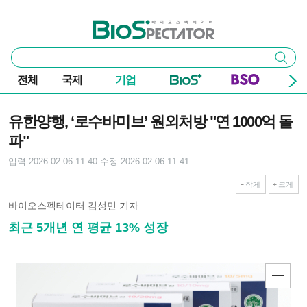
본문 바로가기
주요 메뉴
바이오스펙테이터
통
검색
합
검
전체
국제
기업
색
기사본문
유한양행, ‘로수바미브’ 원외처방 "연 1000억 돌
파"
입력 2026-02-06 11:40
수정 2026-02-06 11:41
작게
크게
바이오스펙테이터 김성민 기자
최근 5개년 연 평균 13% 성장