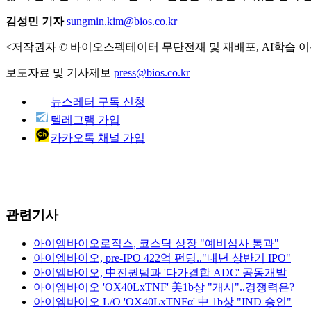
김성민 기자
sungmin.kim@bios.co.kr
<저작권자 © 바이오스펙테이터 무단전재 및 재배포, AI학습 이
보도자료 및 기사제보
press@bios.co.kr
뉴스레터 구독 신청
텔레그램 가입
카카오톡 채널 가입
관련기사
아이엠바이오로직스, 코스닥 상장 "예비심사 통과"
아이엠바이오, pre-IPO 422억 펀딩.."내년 상반기 IPO"
아이엠바이오, 中진퀀텀과 '다가결합 ADC' 공동개발
아이엠바이오 'OX40LxTNF' 美1b상 "개시"..경쟁력은?
아이엠바이오 L/O 'OX40LxTNFα' 中 1b상 "IND 승인"