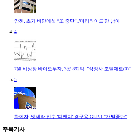
암젠, 초기 비만에셋 “또 중단”..'마리타이드'만 남아
4
7월 비상장 바이오투자, 3곳 892억..”상장사 조달제로(0)”
5
화이자, 멧세라 인수 '디앤디' 경구용 GLP-1 "개발중단"
주목기사