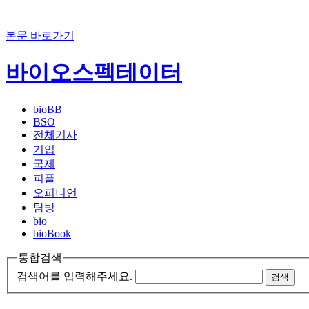
본문 바로가기
바이오스펙테이터
bioBB
BSO
전체기사
기업
국제
피플
오피니언
탐방
bio+
bioBook
통합검색
검색어를 입력해주세요.
검색