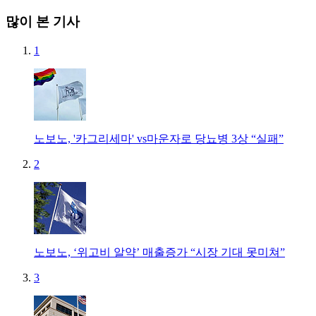
많이 본 기사
1
노보노, '카그리세마' vs마운자로 당뇨병 3상 “실패”
2
노보노, ‘위고비 알약’ 매출증가 “시장 기대 못미쳐”
3