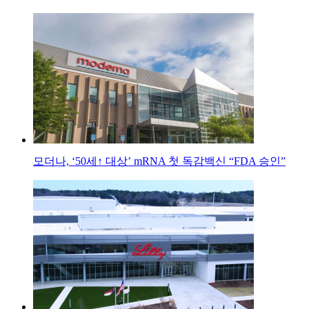
모더나, ‘50세↑ 대상’ mRNA 첫 독감백신 “FDA 승인”