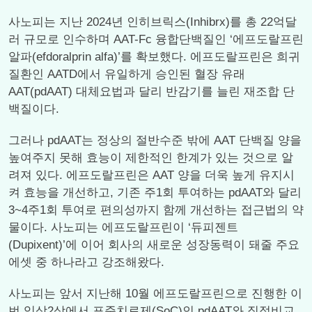
사노피는 지난 2024년 인히브릭스(Inhibrx)를 총 22억달
러 규모로 인수하며 AAT-Fc 융합단백질인 ‘에프도랄프린
알파(efdoralprin alfa)’를 확보했다. 에프도랄프린은 희귀
질환인 AATD에서 유일하게 승인된 혈장 유래
AAT(pdAAT) 대체요법과 달리 반감기를 늘린 재조합 단
백질이다.
그러나 pdAAT는 정상의 절반수준 밖에 AAT 단백질 양을
높여주지 못해 효능이 제한적인 한계가 있는 것으로 알
려져 있다. 에프도랄프린은 AAT 양을 더욱 높게 유지시
켜 효능을 개선하고, 기존 주1회 투여하는 pdAAT와 달리
3~4주1회 투여로 편의성까지 함께 개선하는 접근법의 약
물이다. 사노피는 에프도랄프린이 ‘듀피젠트
(Dupixent)’에 이어 회사의 새로운 성장동력이 돼줄 주요
에셋 중 하나라고 강조해왔다.
사노피는 앞서 지난해 10월 에프도랄프린으로 진행한 이
번 임상2상에서 표준치료제(SoC)인 pdAAT와 직접비교