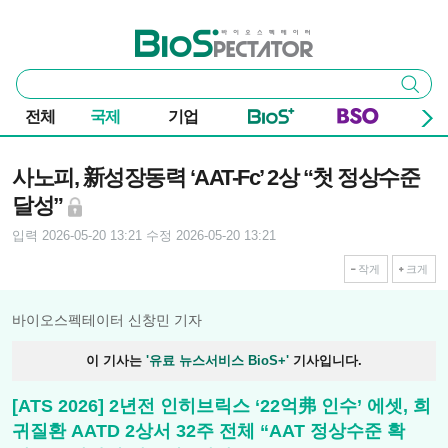
본문 바로가기
주요 메뉴
바이오스펙테이터
통
검색
합
검
전체
국제
기업
색
기사본문
사노피, 新성장동력 ‘AAT-Fc’ 2상 “첫 정상수준
달성”
입력 2026-05-20 13:21
수정 2026-05-20 13:21
작게
크게
바이오스펙테이터 신창민 기자
이 기사는
'유료 뉴스서비스 BioS+'
기사입니다.
[ATS 2026] 2년전 인히브릭스 ‘22억弗 인수’ 에셋, 희
귀질환 AATD 2상서 32주 전체 “AAT 정상수준 확