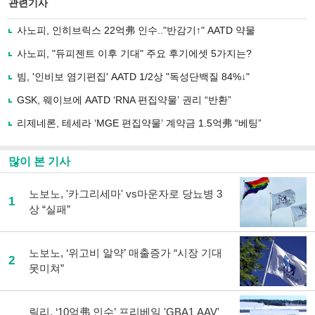
북
공유
관련기사
으
하기
로
사노피, 인히브릭스 22억弗 인수.."반감기↑" AATD 약물
기
사
사노피, "듀피젠트 이후 기대" 주요 후기에셋 5가지는?
공
유
빔, '인비보 염기편집' AATD 1/2상 "독성단백질 84%↓"
하
GSK, 웨이브에 AATD ‘RNA 편집약물’ 권리 “반환”
기
리제네론, 테세라 ‘MGE 편집약물’ 계약금 1.5억弗 “베팅”
많이 본 기사
노보노, '카그리세마' vs마운자로 당뇨병 3
1
상 “실패”
노보노, ‘위고비 알약’ 매출증가 “시장 기대
2
못미쳐”
릴리, ‘10억弗 인수’ 프리베일 'GBA1 AAV'