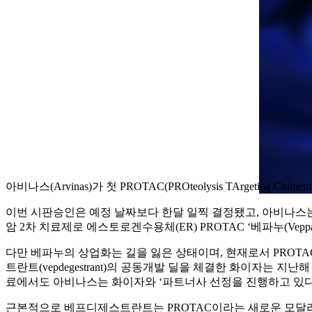
아비나스(Arvinas)가 첫 PROTAC(PROteolysis TArgeting C
이번 시판승인은 예정 날짜보다 한달 일찍 결정됐고, 아비나스는 지난
암 2차 치료제로 에스토로겐수용체(ER) PROTAC ‘베파누(Veppanu
다만 베파누의 상업화는 길을 잃은 상태이며, 현재로서 PROTA
트란트(vepdegestrant)의 공동개발 딜을 체결한 화이자는
료에서도 아비나스는 화이자와 ‘파트너사 선정을 진행하고 있다
근본적으로 베프디제스트란트는 PROTAC이라는 새로운 모달리티(m