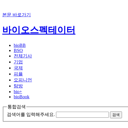
본문 바로가기
바이오스펙테이터
bioBB
BSO
전체기사
기업
국제
피플
오피니언
탐방
bio+
bioBook
통합검색
검색어를 입력해주세요.
검색