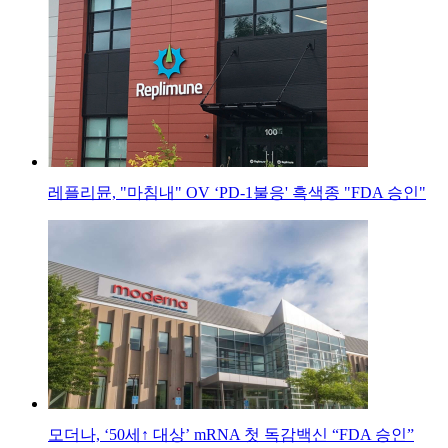
레플리뮨, "마침내" OV ‘PD-1불응' 흑색종 "FDA 승인"
모더나, ‘50세↑ 대상’ mRNA 첫 독감백신 “FDA 승인”