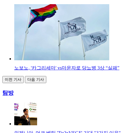
노보노, '카그리세마' vs마운자로 당뇨병 3상 “실패”
이전 기사
다음 기사
탐방
인제니아, 머크 베팅 'Tie2xVEGF' 기대 "3가지 이유"