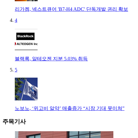
리가켐, 넥스트큐어 'B7-H4 ADC' 단독개발 권리 확보
4
블랙록, 알테오젠 지분 5.03% 취득
5
노보노, ‘위고비 알약’ 매출증가 “시장 기대 못미쳐”
주목기사