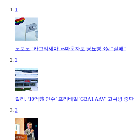
1
노보노, '카그리세마' vs마운자로 당뇨병 3상 “실패”
2
릴리, ‘10억弗 인수’ 프리베일 'GBA1 AAV' 고셔병 중단
3