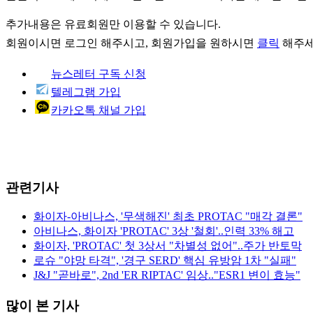
추가내용은 유료회원만 이용할 수 있습니다.
회원이시면
로그인
해주시고, 회원가입을 원하시면
클릭
해주세
뉴스레터 구독 신청
텔레그램 가입
카카오톡 채널 가입
관련기사
화이자-아비나스, '무색해진' 최초 PROTAC "매각 결론"
아비나스, 화이자 'PROTAC' 3상 '철회'..인력 33% 해고
화이자, 'PROTAC' 첫 3상서 "차별성 없어"..주가 반토막
로슈 "야망 타격", '경구 SERD' 핵심 유방암 1차 "실패"
J&J "곧바로", 2nd 'ER RIPTAC' 임상.."ESR1 변이 효능"
많이 본 기사