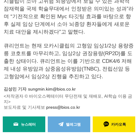
시클립이 소아 고위험 뇌종양에서 보일 수 있는 과학적
잠재력을 국제 학술무대에서 인정받은 의미있는 성과”라
며 “기전적으로 확인된 Myc 타깃팅 효과를 바탕으로 향
후 실제 임상 단계에서 소아 뇌종양 환자들에게 새로운
치료 대안을 제시하겠다”고 말했다.
큐리언트는 현재 모카시클립의 고형암 임상1/2상 용량증
릉 코호트를 마무리하고, 임상2상 권장용량(RP2D)를 도
출한 상태이다. 큐리언트는 이를 기반으로 CDK4/6 저해
제 내성 유방암과 삼중음성유방암(TNBC), 전립선암 등
고형암에서 임상2상 진행을 추진하고 있다.
김성민 기자
sungmin.kim@bios.co.kr
<저작권자 © 바이오스펙테이터 무단전재 및 재배포, AI학습 이용 금
지>
보도자료 및 기사제보
press@bios.co.kr
뉴스레터
텔레그램
카카오톡