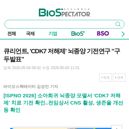
본문 바로가기
주요 메뉴
바이오스펙테이터
통
검색
합
검
전체
국제
기업
색
기사본문
큐리언트, 'CDK7 저해제' 뇌종양 기전연구 "구
두발표"
입력 2026-05-04 09:02
수정 2026-05-04 11:01
작게
크게
바이오스펙테이터 김성민 기자
[ISPNO 2026] 소아희귀 뇌종양 모델서 'CDK7 저해
제' 치료 기전 확인..전임상서 CNS 활성, 생존율 개선
등 확인