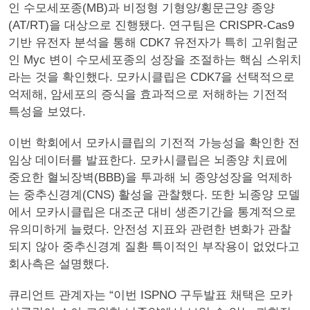
인 수모세포종(MB)과 비정형 기형양/횡문근양 종양
(AT/RT)을 대상으로 진행됐다. 연구팀은 CRISPR-Cas9
기반 유전자 분석을 통해 CDK7 유전자가 특히 고위험군
인 Myc 변이 수모세포종의 성장을 조절하는 핵심 스위치
라는 것을 확인했다. 모카시클립은 CDK7을 선택적으로
억제해, 암세포의 증식을 효과적으로 저해하는 기전적
특성을 보였다.
이번 학회에서 모카시클립의 기전적 가능성을 확인한 전
임상 데이터를 발표한다. 모카시클립은 뇌종양 치료에
중요한 혈뇌장벽(BBB)을 투과해 뇌 종양성장을 억제하
는 중추신경계(CNS) 활성을 관찰했다. 또한 뇌종양 모델
에서 모카시클립은 대조군 대비 생존기간을 통계적으로
유의미하게 늘렸다. 안전성 지표와 관련한 변화가 관찰
되지 않아 중추신경계 질환 특이적인 부작용이 없었다고
회사측은 설명했다.
큐리언트 관계자는 “이번 ISPNO 구두발표 채택은 모카