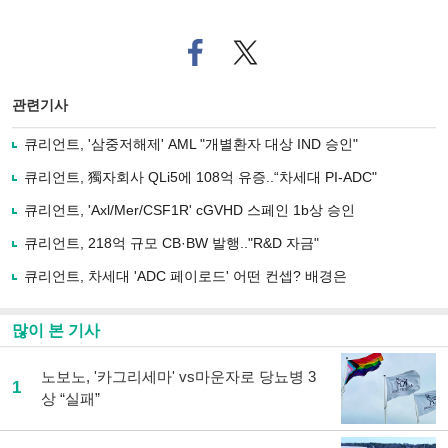
페
트위
이
터로
스
기사
북
공유
관련기사
으
하기
로
큐리언트, '삼중저해제' AML "개별환자 대상 IND 승인"
기
사
큐리언트, 獨자회사 QLi5에 108억 유증..“차세대 PI-ADC"
공
유
큐리언트, 'Axl/Mer/CSF1R' cGVHD 스페인 1b상 승인
하
큐리언트, 218억 규모 CB·BW 발행.."R&D 자금"
기
큐리언트, 차세대 'ADC 페이로드' 어떤 컨셉? 배경은
많이 본 기사
노보노, '카그리세마' vs마운자로 당뇨병 3
1
상 “실패”