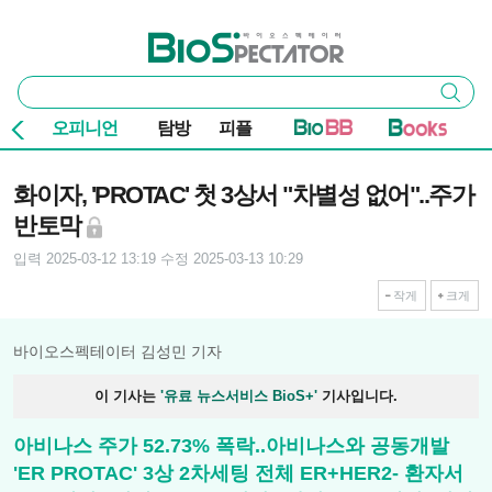
본문 바로가기
주요 메뉴
바이오스펙테이터
통
검색
합
검
오피니언
탐방
피플
색
기사본문
화이자, 'PROTAC' 첫 3상서 "차별성 없어"..주가
반토막
입력 2025-03-12 13:19
수정 2025-03-13 10:29
작게
크게
바이오스펙테이터 김성민 기자
이 기사는
'유료 뉴스서비스 BioS+'
기사입니다.
아비나스 주가 52.73% 폭락..아비나스와 공동개발
'ER PROTAC' 3상 2차세팅 전체 ER+HER2- 환자서