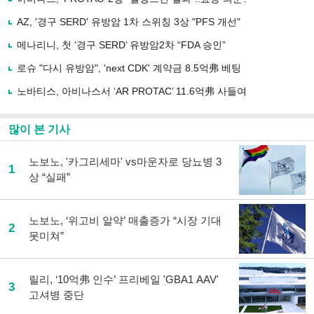
기
사
AZ, '경구 SERD' 유방암 1차 스위칭 3상 "PFS 개선"
공
유
메나리니, 첫 ‘경구 SERD’ 유방암2차 “FDA 승인”
하
로슈 "다시 유방암", 'next CDK' 계약금 8.5억弗 베팅
기
노바티스, 아비나스서 ‘AR PROTAC’ 11.6억弗 사들여
많이 본 기사
노보노, '카그리세마' vs마운자로 당뇨병 3
1
상 “실패”
노보노, ‘위고비 알약’ 매출증가 “시장 기대
2
못미쳐”
릴리, ‘10억弗 인수’ 프리베일 'GBA1 AAV'
3
고셔병 중단