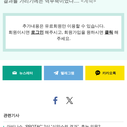
결과를 가리기에는 역부족이었다....
<계속>
추가내용은 유료회원만 이용할 수 있습니다.
회원이시면
로그인
해주시고, 회원가입을 원하시면
클릭
해
주세요.
뉴스레터
텔레그램
카카오톡
페
트위
이
터로
스
기사
북
공유
관련기사
으
하기
로
아비나스, ‘PROTAC’ 2상 “실망스런 결과”..효능 의문?