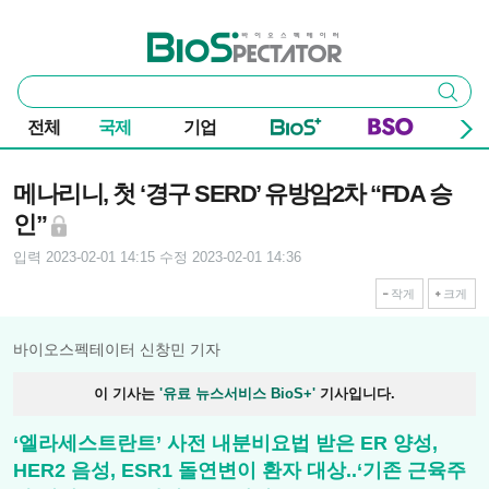
본문 바로가기
주요 메뉴
바이오스펙테이터
통
검색
합
검
전체
국제
기업
색
기사본문
메나리니, 첫 ‘경구 SERD’ 유방암2차 “FDA 승
인”
입력 2023-02-01 14:15
수정 2023-02-01 14:36
작게
크게
바이오스펙테이터 신창민 기자
이 기사는
'유료 뉴스서비스 BioS+'
기사입니다.
‘엘라세스트란트’ 사전 내분비요법 받은 ER 양성,
HER2 음성, ESR1 돌연변이 환자 대상..‘기존 근육주