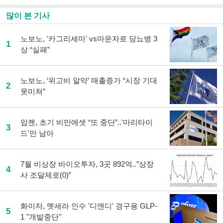
으
하기
많이 본 기사
로
기
사
노보노, '카그리세마' vs마운자로 당뇨병 3
1
공
상 “실패”
유
하
기
노보노, ‘위고비 알약’ 매출증가 “시장 기대
2
못미쳐”
암젠, 초기 비만에셋 “또 중단”..'마리타이
3
드'만 남아
7월 비상장 바이오투자, 3곳 892억..”상장
4
사 조달제로(0)”
화이자, 멧세라 인수 '디앤디' 경구용 GLP-
5
1 "개발중단"