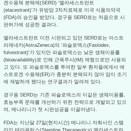
겐수용체 분해제(SERD) ‘엘라세스트란트
(elacestrant)’가 유방암 2차치료제로 미국 식품의약국
(FDA)의 승인을 받았다. 경구용 SERD로는 처음으로 시
판허가에 성공한 결과다.
엘라세스트란트 이전 시판되고 있던 SERD로는 아스트
라제네카(AstraZeneca)의 ‘파슬로덱스(Faslodex,
fulvestrant)’가 있지만 파슬로덱스는 낮은 생체이용률
(bioavailability)로 인해 근육주사(IM) 제형으로만 사용되
고 있다. 또 파슬로덱스를 투여한 일부 환자들에게서 에
스트로겐 수용체(ER)가 충분히 분해되지 않아 암이 조기
에 재발하게 됐다는 연구결과가 알려져 있다.
경구용 SERD는 기존 파슬로덱스의 이같은 생체이용률,
효능부족 문제를 개선하기 위한 전략으로 개발되고 있으
며, 메나리니가 첫 시판성공을 이끌어냈다.
FDA는 지난달 27일(현지시간) 메나리니 자회사인 스템
라인 테라퓨틱스(Stemline Therapeutics) 엘라세스트란