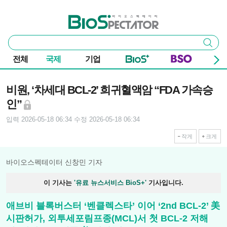
본문 바로가기
주요 메뉴
바이오스펙테이터
통
검색
합
검
전체
국제
기업
색
기사본문
비원, ‘차세대 BCL-2’ 희귀혈액암 “FDA 가속승
인”
입력 2026-05-18 06:34
수정 2026-05-18 06:34
작게
크게
바이오스펙테이터 신창민 기자
이 기사는
'유료 뉴스서비스 BioS+'
기사입니다.
애브비 블록버스터 ‘벤클렉스타’ 이어 ‘2nd BCL-2’ 美
시판허가, 외투세포림프종(MCL)서 첫 BCL-2 저해