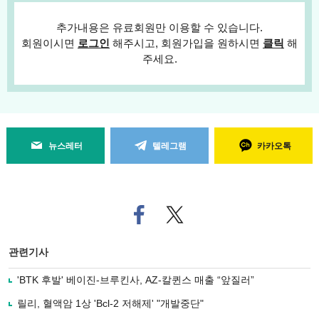
추가내용은 유료회원만 이용할 수 있습니다.
회원이시면
로그인
해주시고, 회원가입을 원하시면
클릭
해
주세요.
뉴스레터
텔레그램
카카오톡
페
트위
이
터로
스
기사
북
공유
관련기사
으
하기
로
'BTK 후발' 베이진-브루킨사, AZ-칼퀸스 매출 “앞질러”
기
사
릴리, 혈액암 1상 'Bcl-2 저해제' "개발중단"
공