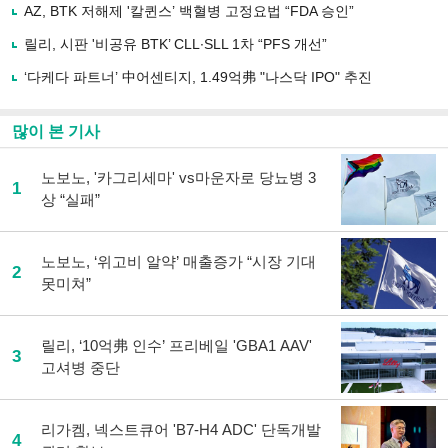
유
AZ, BTK 저해제 '칼퀸스’ 백혈병 고정요법 “FDA 승인”
하
릴리, 시판 '비공유 BTK’ CLL∙SLL 1차 “PFS 개선”
기
‘다케다 파트너’ 中어센티지, 1.49억弗 "나스닥 IPO" 추진
많이 본 기사
노보노, '카그리세마' vs마운자로 당뇨병 3
1
상 “실패”
노보노, ‘위고비 알약’ 매출증가 “시장 기대
2
못미쳐”
릴리, ‘10억弗 인수’ 프리베일 'GBA1 AAV'
3
고셔병 중단
리가켐, 넥스트큐어 'B7-H4 ADC' 단독개발
4