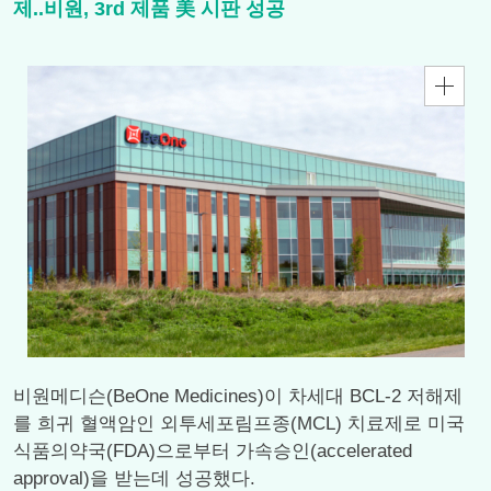
제..비원, 3rd 제품 美 시판 성공
비원메디슨(BeOne Medicines)이 차세대 BCL-2 저해제
를 희귀 혈액암인 외투세포림프종(MCL) 치료제로 미국
식품의약국(FDA)으로부터 가속승인(accelerated
approval)을 받는데 성공했다.