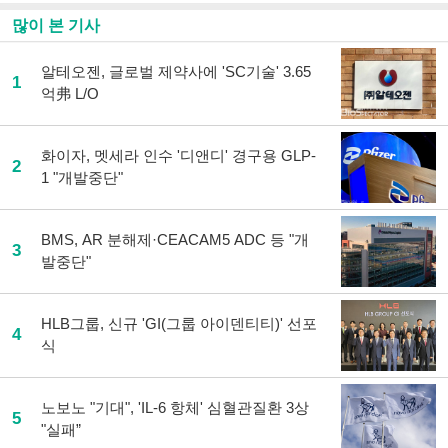
많이 본 기사
알테오젠, 글로벌 제약사에 'SC기술' 3.65
1
억弗 L/O
화이자, 멧세라 인수 '디앤디' 경구용 GLP-
2
1 "개발중단"
BMS, AR 분해제·CEACAM5 ADC 등 "개
3
발중단"
HLB그룹, 신규 'GI(그룹 아이덴티티)' 선포
4
식
노보노 "기대", 'IL-6 항체' 심혈관질환 3상
5
"실패”