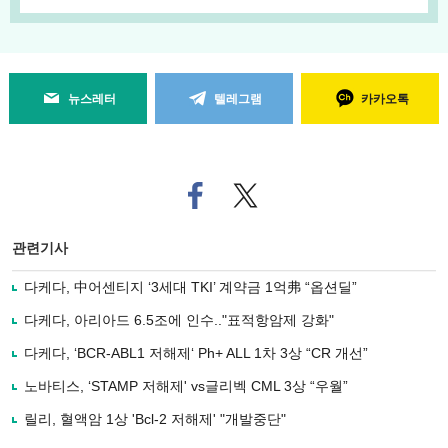
뉴스레터
텔레그램
카카오톡
페
트위
이
터로
스
기사
북
공유
관련기사
으
하기
로
다케다, 中어센티지 ‘3세대 TKI’ 계약금 1억弗 “옵션딜”
기
사
다케다, 아리아드 6.5조에 인수.."표적항암제 강화"
공
유
다케다, ‘BCR-ABL1 저해제‘ Ph+ ALL 1차 3상 “CR 개선”
하
노바티스, ‘STAMP 저해제' vs글리벡 CML 3상 “우월”
기
릴리, 혈액암 1상 'Bcl-2 저해제' "개발중단"