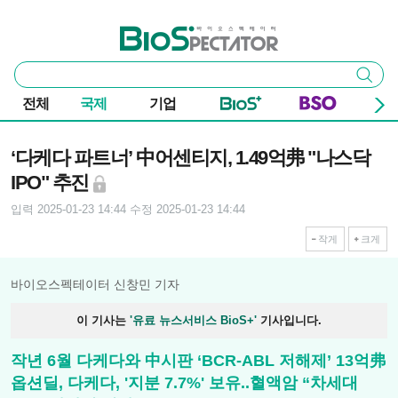
본문 바로가기
주요 메뉴
바이오스펙테이터
통
검색
합
검
전체
국제
기업
색
기사본문
‘다케다 파트너’ 中어센티지, 1.49억弗 "나스닥
IPO" 추진
입력 2025-01-23 14:44
수정 2025-01-23 14:44
작게
크게
바이오스펙테이터 신창민 기자
이 기사는
'유료 뉴스서비스 BioS+'
기사입니다.
작년 6월 다케다와 中시판 ‘BCR-ABL 저해제’ 13억弗
옵션딜, 다케다, '지분 7.7%' 보유..혈액암 “차세대