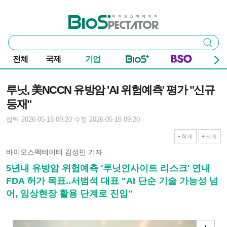
본문 바로가기
주요 메뉴
바이오스펙테이터
통
검색
합
검
전체
국제
기업
색
기사본문
루닛, 美NCCN 유방암 'AI 위험예측' 평가 "신규
등재"
입력 2026-05-18 09:20
수정 2026-05-18 09:20
작게
크게
바이오스펙테이터 김성민 기자
5년내 유방암 위험예측 '루닛인사이트 리스크' 연내
FDA 허가 목표..서범석 대표 "AI 단순 기술 가능성 넘
어, 임상현장 활용 단계로 진입"