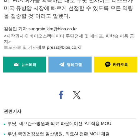
며 "FDA 허가를 획득하는 대로 루닛 인사이트 리스크가
미국 유방암 시장에 빠르게 선점할 수 있도록 모든 역량
을 집중할 것"이라고 말했다.
김성민 기자
sungmin.kim@bios.co.kr
<저작권자 © 바이오스펙테이터 무단전재 및 재배포, AI학습 이용 금
지>
보도자료 및 기사제보
press@bios.co.kr
뉴스레터
텔레그램
카카오톡
페
트위
이
터로
스
기사
북
공유
관련기사
으
하기
로
루닛, 세브란스병원과 의료 파운데이션 'AI' 적용 MOU
기
사
루닛-국민건강보험 일산병원, 의료AI 전환 MOU 체결
공