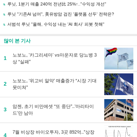
유
루닛, 1분기 매출 240억 전년比 25%↑.."수익성 개선"
하
루닛 "기존AI 넘어", 美유방암 검진 '플랫폼 선두' 전략은?
기
서범석 루닛 "올해, 수익성 내는 'AI 회사' 피봇 첫해"
많이 본 기사
노보노, '카그리세마' vs마운자로 당뇨병 3
1
상 “실패”
노보노, ‘위고비 알약’ 매출증가 “시장 기대
2
못미쳐”
암젠, 초기 비만에셋 “또 중단”..'마리타이
3
드'만 남아
7월 비상장 바이오투자, 3곳 892억..”상장
4