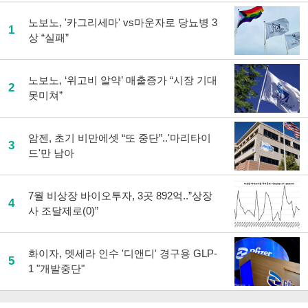
노보노, '카그리세마' vs마운자로 당뇨병 3
1
상 “실패”
노보노, ‘위고비 알약’ 매출증가 “시장 기대
2
못미쳐”
암젠, 초기 비만에셋 “또 중단”..'마리타이
3
드'만 남아
7월 비상장 바이오투자, 3곳 892억..”상장
4
사 조달제로(0)”
화이자, 멧세라 인수 '디앤디' 경구용 GLP-
5
1 "개발중단"