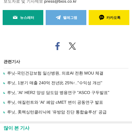
보도자료 및 기사제보
press@bios.co.kr
뉴스레터
텔레그램
카카오톡
페
트위
이
터로
스
기사
북
공유
관련기사
으
하기
로
루닛-국민건강보험 일산병원, 의료AI 전환 MOU 체결
기
사
루닛, 1분기 매출 240억 전년比 25%↑.."수익성 개선"
공
유
루닛, 'AI' HER2 양성 담도암 병용연구 "ASCO 구두발표"
하
루닛, 애질런트와 'AI' 폐암 cMET 변이 공동연구 발표
기
루닛, 美렉싱턴클리닉에 ‘유방암 진단 통합솔루션’ 공급
많이 본 기사