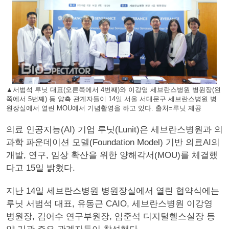
▲서범석 루닛 대표(오른쪽에서 4번째)와 이강영 세브란스병원 병원장(왼
쪽에서 5번째) 등 양측 관계자들이 14일 서울 서대문구 세브란스병원 병
원장실에서 열린 MOU에서 기념촬영을 하고 있다. 출처=루닛 제공
의료 인공지능(AI) 기업 루닛(Lunit)은 세브란스병원과 의
과학 파운데이션 모델(Foundation Model) 기반 의료AI의
개발, 연구, 임상 확산을 위한 양해각서(MOU)를 체결했
다고 15일 밝혔다.
지난 14일 세브란스병원 병원장실에서 열린 협약식에는
루닛 서범석 대표, 유동근 CAIO, 세브란스병원 이강영
병원장, 김어수 연구부원장, 임준석 디지털헬스실장 등