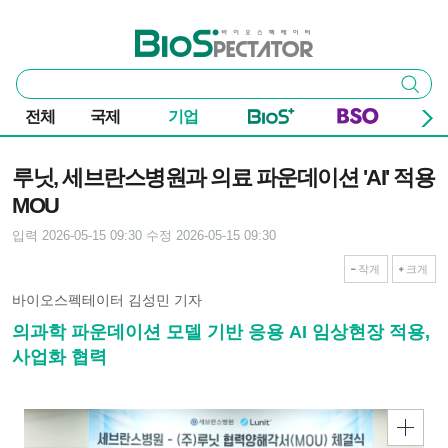
본문 바로가기
주요 메뉴
바이오스펙테이터
통
검색
합
검
전체
국제
기업
색
기사본문
루닛, 세브란스병원과 의료 파운데이션 'AI' 적용
MOU
입력 2026-05-15 09:30
수정 2026-05-15 09:30
작게
크게
바이오스펙테이터 김성민 기자
의과학 파운데이션 모델 기반 응용 AI 임상현장 적용,
사업화 협력